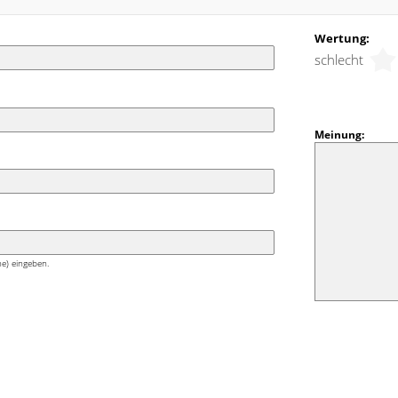
Wertung:
schlecht
Meinung:
e) eingeben.