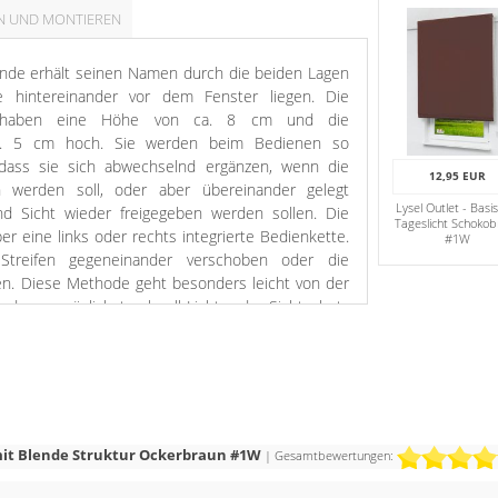
N UND MONTIEREN
ende erhält seinen Namen durch die beiden Lagen
die hintereinander vor dem Fenster liegen. Die
fen haben eine Höhe von ca. 8 cm und die
ca. 5 cm hoch. Sie werden beim Bedienen so
, dass sie sich abwechselnd ergänzen, wenn die
12,95 EUR
en werden soll, oder aber übereinander gelegt
Lysel Outlet - Basis
d Sicht wieder freigegeben werden sollen. Die
Tageslicht Schokob
r eine links oder rechts integrierte Bedienkette.
#1W
Streifen gegeneinander verschoben oder die
n. Diese Methode geht besonders leicht von der
 denen möglichst schnell Licht- oder Sichtschutz
n muss – wie etwa Bäder – profitieren. Das
de, auf welchem Rollowelle, Stoff und Mechanik
fach an die Wand oder unter die Decke montiert
 mit Blende Struktur Ockerbraun #1W
| Gesamtbewertungen: