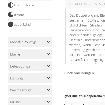
Stoffe
LIEFERUMFANG
MESSE
lichtdurchlässig
Panneaux
dimout
Das Doppelrollo mit Bl
gestreiften Stoffes, 
abdunkelnd
blickdichten Strei
Transparenten sind 
hintereinander gelegt
Sichtlinie unterbroch
Modell / Rollotyp
werden, wenn Licht un
Bedienung geschieht übe
Marke
Mit ihr werden die 
Gesamtfläche aufgezoge
Hand. Vor allem Orte an
Befestigungen
zur Verfügung stehe
Kundenmeinungen
Montageprofil mit Blen
Eignung
sitzen, kann ganz ein
werden.
Wärme­schutz
Lysel Outlet - Doppelrollo
Muster