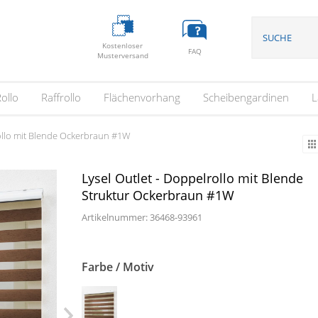
Kostenloser
FAQ
Musterversand
ollo
Raffrollo
Flächenvorhang
Scheibengardinen
L
rollo mit Blende Ockerbraun #1W
Lysel Outlet - Doppelrollo mit Blende
Struktur Ockerbraun #1W
Artikelnummer: 36468-
93961
Farbe / Motiv