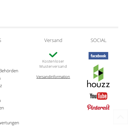
S
Versand
SOCIAL
Kostenloser
Musterversand
 Behörden
Versandinformation
m
z
n
en
ewertungen