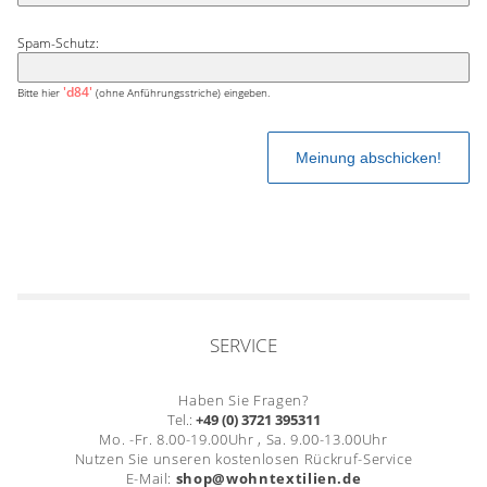
Spam-Schutz:
'd84'
Bitte hier
(ohne Anführungsstriche) eingeben.
SERVICE
Haben Sie Fragen?
Tel.:
+49 (0) 3721 395311
Mo. -Fr. 8.00-19.00Uhr , Sa. 9.00-13.00Uhr
Nutzen Sie unseren kostenlosen Rückruf-Service
E-Mail:
shop@wohntextilien.de