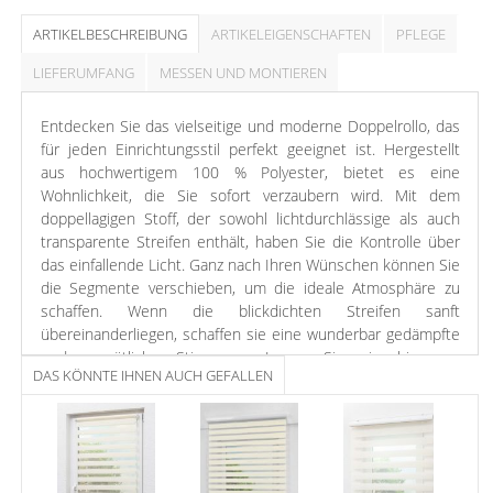
ARTIKELBESCHREIBUNG
ARTIKELEIGENSCHAFTEN
PFLEGE
LIEFERUMFANG
MESSEN UND MONTIEREN
Entdecken Sie das vielseitige und moderne Doppelrollo, das
für jeden Einrichtungsstil perfekt geeignet ist. Hergestellt
aus hochwertigem 100 % Polyester, bietet es eine
Wohnlichkeit, die Sie sofort verzaubern wird. Mit dem
doppellagigen Stoff, der sowohl lichtdurchlässige als auch
transparente Streifen enthält, haben Sie die Kontrolle über
das einfallende Licht. Ganz nach Ihren Wünschen können Sie
die Segmente verschieben, um die ideale Atmosphäre zu
schaffen. Wenn die blickdichten Streifen sanft
übereinanderliegen, schaffen sie eine wunderbar gedämpfte
und gemütliche Stimmung. Legen Sie sie hingegen
DAS KÖNNTE IHNEN AUCH GEFALLEN
hintereinander, und das Licht strömt mit voller Energie in
den Raum, um alles zu beleuchten. Mit diesem Doppelrollo
schaffen Sie eine Oase der Gemütlichkeit, in der Sie sich
rundum wohlfühlen können. Sie können das Doppelrollo
wahlweise mittels Schraub- oder Klemmbefestigung