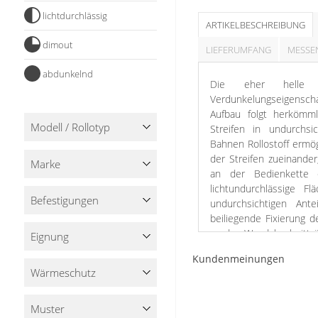
Stoffe
lichtdurchlässig
ARTIKELBESCHREIBUNG
Panneaux
dimout
LIEFERUMFANG
MESSE
abdunkelnd
Die eher helle 
Verdunkelungseigenscha
Aufbau folgt herkömml
Modell / Rollotyp
Streifen in undurchsi
Bahnen Rollostoff ermö
der Streifen zueinande
Marke
an der Bedienkette 
lichtundurchlässige F
Befestigungen
undurchsichtigen Ante
beiliegende Fixierung 
an den Wandabschnitt ü
Eignung
der Decke. Bei den le
Kundenmeinungen
geachtet werden, dass 
Wärme­schutz
stimmen, um ein Kippen 
Mit der Farbwahl dies
Muster