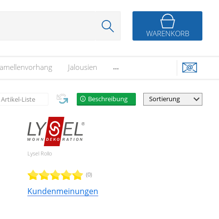
WARENKORB
...
amellenvorhang
Jalousien
Beschreibung
Artikel-Liste
Lysel Rollo
(0)
Kundenmeinungen