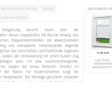
ARTIKELEIGENSCHAFTEN
PFLEGE
DAS KÖNNTE IH
N UND MONTIEREN
Farbgebung täuscht kaum über die
ften dieses Doppelrollos mit Blende hinweg. Der
ichen Doppelrollomodellen, mit abwechselnden
chtig und transparent. Hintereinander liegende
glichen das Verschieben und funktionale Ergänzen
11,95 EUR
r, sodass die Verdunkelung mit einem kurzen Zug
Lysel Outlet -
erfolgen kann. Für eine zusammenhängende,
Glasleistenrollo
läche sorgen die etwas breiteren Streifen im
abdunkelnd #1
il der Fläche. Für Kindersicherheit sorgt die
der Bedienkette. Die Montage geschieht entweder
ber der Fensternische oder in der Nische bzw. an
tzten beiden Methoden sollte unbedingt darauf
sowohl Breite als auch der Abstand zum Fenster
des Fensters weiterhin zu ermöglichen.
es Doppelrollos liegen Sie voll im Trend. Die