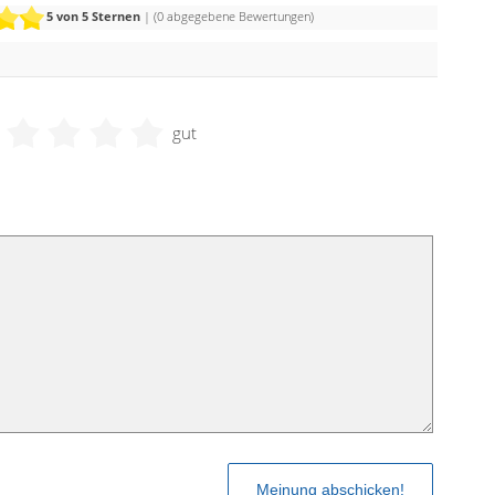
5
von 5 Sternen
| (
0
abgegebene Bewertungen)
gut