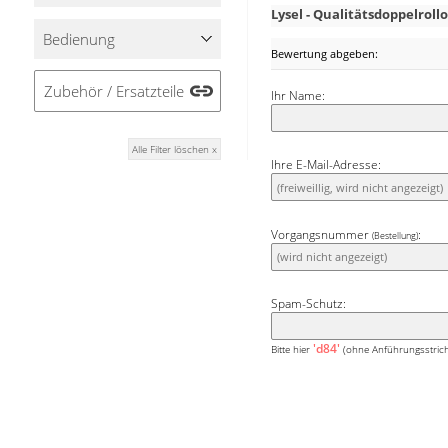
Kombination zwischen W
Lysel - Qualitätsdoppelro
gleichzeitig für na
Bedienung
Raumstimmung. Der Beha
Bewertung abgeben:
dezent im Hintergrund.
Zubehör / Ersatzteile
Ihr Name:
Alle Filter löschen x
Ihre E-Mail-Adresse:
Vorgangsnummer
:
(Bestellung)
Spam-Schutz:
'd84'
Bitte hier
(ohne Anführungsstrich