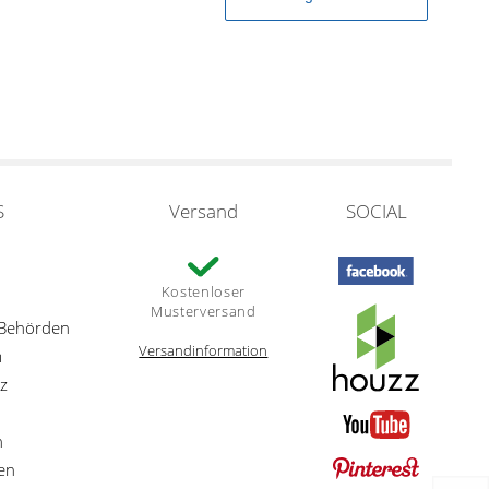
S
Versand
SOCIAL
Kostenloser
Musterversand
 Behörden
Versandinformation
m
z
n
en