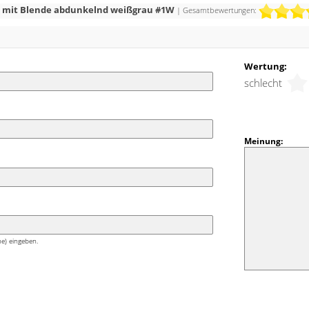
eiß und Grau trägt zur inneren Ruhe bei, sorgt
llo mit Blende abdunkelnd weißgrau #1W
| Gesamtbewertungen:
türliche Geborgenheit und eine behagliche
ng wird kraftvoll wie still und bleibt dennoch
Wertung:
schlecht
Meinung:
e) eingeben.