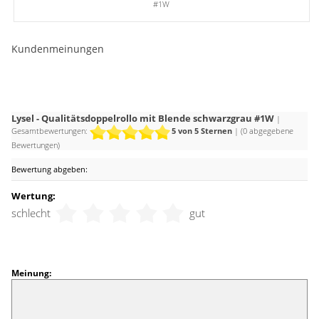
#1W
Kle
Kundenmeinungen
Lysel - Qualitätsdoppelrollo mit Blende schwarzgrau #1W
|
Gesamtbewertungen:
5
von 5 Sternen
| (
0
abgegebene
Bewertungen)
Bewertung abgeben:
Wertung:
schlecht
gut
Meinung: