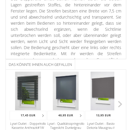
Lagen gestreiften Stoffes, die hintereinander vor dem
Fenster liegen. Die Streifen besitzen eine Breite von 7,5 cm
und sind abwechselnd undurchsichtig und transparent. Sie
werden beim Bedienen so hintereinander gelegt, dass sie
sich abwechselnd ergänzen, wenn die Sichtlinie
unterbrochen werden soll, oder aber übereinander gelegt
werden, wenn Licht und Sicht wieder freigegeben werden
sollen. Die Bedienung geschieht über eine links oder rechts
integrierte Bedienkette. Mit ihr werden die Streifen
gegeneinander verschoben oder die Gesamtfläche
DAS KÖNNTE IHNEN AUCH GEFALLEN
aufgezogen. Diese Methode geht besonders leicht von der
Hand. Vor allem Orte an denen möglichst schnell Licht- oder
Sichtschutz zur Verfügung stehen muss – wie etwa Bäder –
profitieren. Das Montageprofil mit Blende, auf welchem
Rollowelle, Stoff und Mechanik sitzen, kann ganz einfach an
die Wand oder unter die Decke montiert werden. Das
Doppelrollo bietet eine moderne Erscheinung, die durch
seine Funktionsweise gekonnt unterstützt wird.
17,45 EUR
40,95 EUR
13,95 EUR
Die Streifenfarbe dieser Variante ist Schwarzgrau. Kräftig und
Lysel Outlet - Doppelrollo
Lysel - Qualitätsspringrollo
Lysel Outlet - Basisrollo
edel integriert sie sich in moderne Wohnstile.
Kassette Anthrazit#1W
Tageslicht Dunkelgrau
Dekoria Mausgrau #1W
Qu