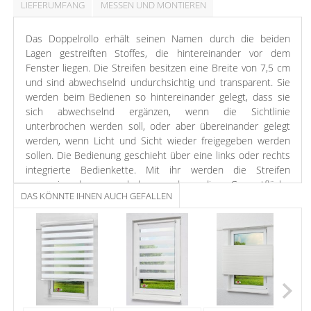
LIEFERUMFANG
MESSEN UND MONTIEREN
Das Doppelrollo erhält seinen Namen durch die beiden
Lagen gestreiften Stoffes, die hintereinander vor dem
Fenster liegen. Die Streifen besitzen eine Breite von 7,5 cm
und sind abwechselnd undurchsichtig und transparent. Sie
werden beim Bedienen so hintereinander gelegt, dass sie
sich abwechselnd ergänzen, wenn die Sichtlinie
unterbrochen werden soll, oder aber übereinander gelegt
werden, wenn Licht und Sicht wieder freigegeben werden
sollen. Die Bedienung geschieht über eine links oder rechts
integrierte Bedienkette. Mit ihr werden die Streifen
gegeneinander verschoben oder die Gesamtfläche
DAS KÖNNTE IHNEN AUCH GEFALLEN
aufgezogen. Diese Methode geht besonders leicht von der
Hand. Vor allem Orte an denen möglichst schnell Licht- oder
Sichtschutz zur Verfügung stehen muss – wie etwa Bäder –
profitieren. Das Montageprofil mit Blende, auf welchem
Rollowelle, Stoff und Mechanik sitzen, kann ganz einfach an
die Wand oder unter die Decke montiert werden. Das
Doppelrollo bietet eine moderne Erscheinung, die durch
seine Funktionsweise gekonnt unterstützt wird.