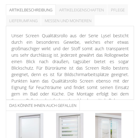
ARTIKELBESCHREIBUNG
ARTIKELEIGENSCHAFTEN
PFLEGE
LIEFERUMFANG
MESSEN UND MONTIEREN
Unser Screen Qualitätsrollo aus der Serie Lysel besticht
durch ein besonderes Gewebe, welches eher etwas
großmaschiger wirkt und der Stoff somit auch transparent
uns sehr durchlässig ist. Jederzeit gewährt das Rollogewebe
einen Blick nach draußen, tagsüber bietet es sogar
Blickschutz. Für Büroräume ist das Screen Rollo bestens
geeignet, denn es ist für Bildschirmarbeitsplätze geeignet.
Punkten kann das Qualitätsrollo Screen ebenso mit der
Eignung für Feuchträume und findet somit seinen Einsatz
gern im Bad oder Küche. Die Montage erfolgt bei dem
Screen Rollo Lysel einfach und problemlos mittels Bohren an
DAS KÖNNTE IHNEN AUCH GEFALLEN
der Decke, Wand oder in der Nische. Die Montage ohne
Bohren ist eine sehr gute Alternative, wenn Sie das Rollo
nicht Schrauben möchten. Hierzu können Sie separat die
Klemm- oder Klebeträger bestellen. Die Reinigung des Rollos
ist sehr einfach und kann mit einem trockenen oder leicht