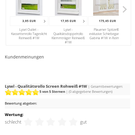
angefeuchteten Wischtuch erfolgen.
Dekorieren und Farbakzente setzen, all das können Sie mit
einem rohweißen Rollo. Seine neutrale Optik sorgt für
3,95 EUR
17,95 EUR
175,45 EUR
wohltuende Weite und hat eine öffnende Raumwirkung. Der
Lysel Outlet -
Lysel -
Plauener Spitze® -
P
Behang fügt sich harmonisch in beinahe jedes
Kassettenrollo Tageslicht
Qualitätsdoppelrollo
exklusive Schiebegardine
exkl
Reinweiß #1W
Klemmträger Reinweiß
Gabiria #1W in Reinweiß
Arra
Einrichtungskonzept ein und lässt genügend Platz für andere
#1W
Akzente.
Kundenmeinungen
Lysel - Qualitätsrollo Screen Rohweiß #1W
| Gesamtbewertungen:
5
von 5 Sternen
| (
0
abgegebene Bewertungen)
Bewertung abgeben:
Wertung:
schlecht
gut