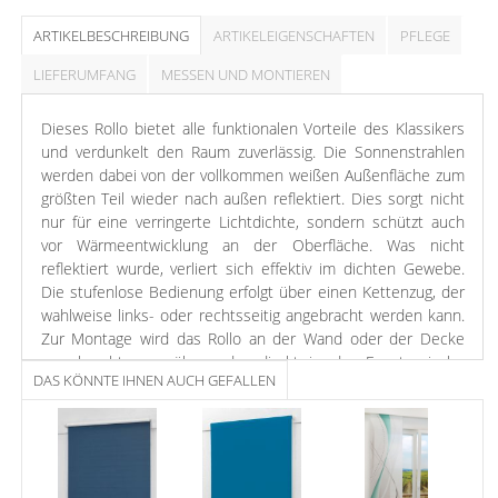
ARTIKELBESCHREIBUNG
ARTIKELEIGENSCHAFTEN
PFLEGE
LIEFERUMFANG
MESSEN UND MONTIEREN
Dieses Rollo bietet alle funktionalen Vorteile des Klassikers
und verdunkelt den Raum zuverlässig. Die Sonnenstrahlen
werden dabei von der vollkommen weißen Außenfläche zum
größten Teil wieder nach außen reflektiert. Dies sorgt nicht
nur für eine verringerte Lichtdichte, sondern schützt auch
vor Wärmeentwicklung an der Oberfläche. Was nicht
reflektiert wurde, verliert sich effektiv im dichten Gewebe.
Die stufenlose Bedienung erfolgt über einen Kettenzug, der
wahlweise links- oder rechtsseitig angebracht werden kann.
Zur Montage wird das Rollo an der Wand oder der Decke
verschraubt, was über oder direkt in der Fensternische
DAS KÖNNTE IHNEN AUCH GEFALLEN
geschehen kann. Wenn Sie die Montage ohne Bohren und
Schrauben bevorzugen, können Sie separat bestellbare
Klemm- oder Klebeträger erwerben. Die Anbringung des
Rollos erfolgt jeweils auf dem Fensterflügel. Für einen
passgenauen Sitz kann das Rollo eigenhändig seitlich gekürzt