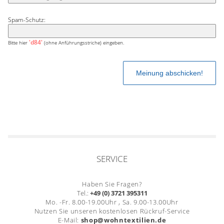
Spam-Schutz:
'd84'
Bitte hier
(ohne Anführungsstriche) eingeben.
SERVICE
Haben Sie Fragen?
Tel.:
+49 (0) 3721 395311
Mo. -Fr. 8.00-19.00Uhr , Sa. 9.00-13.00Uhr
Nutzen Sie unseren kostenlosen Rückruf-Service
E-Mail:
shop@wohntextilien.de