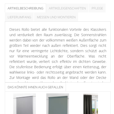
ARTIKELBESCHREIBUNG
ARTIKELEIGENSCHAFTEN
PFLEGE
LIEFERUMFANG
MESSEN UND MONTIEREN
Dieses Rollo bietet alle funktionalen Vorteile des Klassikers
und verdunkelt den Raum zuverlässig. Die Sonnenstrahlen
werden dabei von der vollkommen weißen Außenfläche zum
größten Teil wieder nach außen reflektiert. Dies sorgt nicht
nur für eine verringerte Lichtdichte, sondern schützt auch
vor Wärmeentwicklung an der Oberfläche. Was nicht
reflektiert wurde, verliert sich effektiv im dichten Gewebe.
Die stufenlose Bedienung erfolgt über einen Kettenzug, der
wahlweise links- oder rechtsseitig angebracht werden kann.
Zur Montage wird das Rollo an der Wand oder der Decke
verschraubt, was über oder direkt in der Fensternische
DAS KÖNNTE IHNEN AUCH GEFALLEN
geschehen kann. Wenn Sie die Montage ohne Bohren und
Schrauben bevorzugen, können Sie separat bestellbare
Klemm- oder Klebeträger erwerben. Die Anbringung des
Rollos erfolgt jeweils auf dem Fensterflügel. Für einen
passgenauen Sitz kann das Rollo eigenhändig seitlich gekürzt