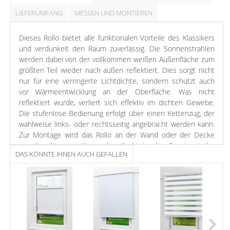
LIEFERUMFANG
MESSEN UND MONTIEREN
Dieses Rollo bietet alle funktionalen Vorteile des Klassikers
und verdunkelt den Raum zuverlässig. Die Sonnenstrahlen
werden dabei von der vollkommen weißen Außenfläche zum
größten Teil wieder nach außen reflektiert. Dies sorgt nicht
nur für eine verringerte Lichtdichte, sondern schützt auch
vor Wärmeentwicklung an der Oberfläche. Was nicht
reflektiert wurde, verliert sich effektiv im dichten Gewebe.
Die stufenlose Bedienung erfolgt über einen Kettenzug, der
wahlweise links- oder rechtsseitig angebracht werden kann.
Zur Montage wird das Rollo an der Wand oder der Decke
verschraubt, was über oder direkt in der Fensternische
DAS KÖNNTE IHNEN AUCH GEFALLEN
geschehen kann. Wenn Sie die Montage ohne Bohren und
Schrauben bevorzugen, können Sie separat bestellbare
Klemm- oder Klebeträger erwerben. Die Anbringung des
Rollos erfolgt jeweils auf dem Fensterflügel. Für einen
passgenauen Sitz kann das Rollo eigenhändig seitlich gekürzt
werden. Dazu braucht es lediglich ein wenig handwerkliches
Geschick, eine Metallsäge sowie eine Schere. So haben Sie