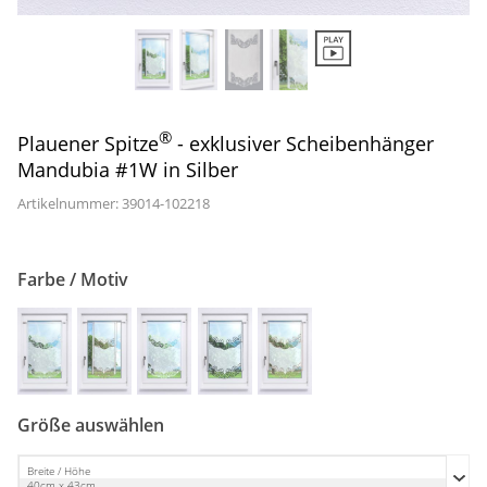
Gardinenstange
Stoffe
Panneaux
®
Plauener Spitze
- exklusiver Scheibenhänger
Mandubia #1W in Silber
Artikelnummer: 39014-
102218
Farbe / Motiv
Größe auswählen
Breite / Höhe
40cm x 43cm