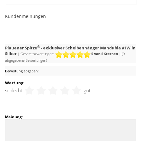
Fenster mit einer Zierstange oder Beschwerungsleiste zu
optimieren. Die Stellen am unteren Abschluss schneiden Sie
Kundenmeinungen
mit einer geeigneten Schere selbst ein.
Mit seinem silbernen Muster präsentiert sich dieser
Gardinenstoff stillvoll und modern. Der Behang schafft eine
warme Atmosphäre und bringt andere Farben noch stärker
®
Plauener Spitze
- exklusiver Scheibenhänger Mandubia #1W in
zum Leuchten. In der Kombination mit lieblichen
Silber
| Gesamtbewertungen:
5
von 5 Sternen
| (
0
Pastelltönen wie Rosé, Himmelblau, Hellgelb, Mint oder
abgegebene Bewertungen)
Mauve entsteht ein stimmungsvolles Flair.
Bewertung abgeben:
Wertung:
schlecht
gut
Meinung: