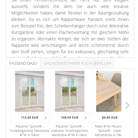
aussieht, sondern mit dem Sie auch viele kreative
Möglichkeiten haben, damit flexibel in der Raumgestaltung
bleiben. Da es sich um Rapportware handelt, steht Ihnen
zum Beispiel frei, den Scheibenhänger durch eine dekorative
Kurzgardine oder einen Flächenvorhang mit gleichem Motiv
zu ergänzen. Abstrakte Kringel, die sich an zwei Stellen der
Rapporte wild verschlungen und leicht schimmernd durch
den Stoff ziehen, sorgen für ein exklusives, gleichzeitig sehr
vitales Erscheinungsbild. Der gebogte untere Abschluss
PASSEND DAZU
DAS KÖNNTE IHNEN AUCH GEFALLEN
harmoniert perfekt mit dem Muster, welches an beiden
Seiten von zwei Doppellinien gesäumt ist. Dank
unterschiedlicher Farbvarianten lassen sich die Kringel
dezent oder kontrastreich in Szene setzen. Die Transparenz
des Polyesters verspricht ein reizvolles Spiel von Licht und
Schatten und lässt Ihre Räume lange hell und freundlich
bleiben. Erhältlich ist der maßgefertigte Behang in
verschiedenen Größen. Der Stangendurchzug am oberen
Abschluss ermöglicht ein einfaches Anbringen am Fenster
113,45 EUR
108,95 EUR
84,45 EUR
und ein genauso schnelles Entfernen, zum Beispiel, wenn
Plauener Spitze® -
Plauener Spitze® -
Malin #1W Plauener
M
Sie den Stoff schonend in der Maschine waschen wollen.
Schiebegardine Mandubia
exklusive Schiebegardine
Spitze® - ovale
Spit
#1W in Silber
Mandubia #1W in Silber
Mitteldecke in Silber
Hier gibt es die Möglichkeit, das Erscheinungsbild am