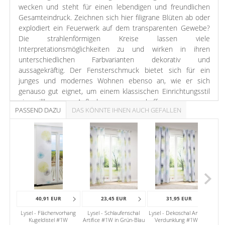
wecken und steht für einen lebendigen und freundlichen
Gesamteindruck. Zeichnen sich hier filigrane Blüten ab oder
explodiert ein Feuerwerk auf dem transparenten Gewebe?
Die strahlenförmigen Kreise lassen viele
Interpretationsmöglichkeiten zu und wirken in ihren
unterschiedlichen Farbvarianten dekorativ und
aussagekräftig. Der Fensterschmuck bietet sich für ein
junges und modernes Wohnen ebenso an, wie er sich
genauso gut eignet, um einem klassischen Einrichtungsstil
eine willkommene Auflockerung zu verschaffen.
PASSEND DAZU
DAS KÖNNTE IHNEN AUCH GEFALLEN
Freundliche Farben laden zum Kombinieren ein. Frisch und
freundlich wirkt die Scheibengardine durch ihre Verbindung
mit einem fröhlichen Limettengrün. Ein moderner und
tiefgründiger Look ergibt sich, wenn Sie die Türkistöne
aufgreifen. Mit grünen Vorhängen wirkt das Fensterbild
neutraler. Gleichzeitig werden die Farben des Musters
intensiv in den Vordergrund gerückt.
40,91 EUR
23,45 EUR
31,95 EUR
Lysel - Flächenvorhang
Lysel - Schlaufenschal
Lysel - Dekoschal Artifice
Lys
Kugeldistel #1W
Artifice #1W in Grün-Blau
Verdunklung #1W in