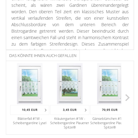
scheint, als wären zwei Gardinen übereinandergelegt
worden. Den oberen Teil ziert ein klassisches Muster aus
vertikal verlaufenden Streifen, die von einer kunstvollen
Abschlussbordüre von dem unteren Bereich der
Bistrogardine getrennt werden. Dieser beeindruckt durch
einen samtweichen Fall und steht in harmonischem Kontrast
zu dem farbigen Streifendesign. Dieses Zusammenspiel
passt an jedes Fenster, auch in Umgebungen, die nicht dem
DAS KÖNNTE IHNEN AUCH GEFALLEN
Landhausstil nachempfunden sind. Für kleine Räume, die
wenig von der Sonne verwöhnt werden, bietet sich dieses
transparente Polyestergewebe besonders an. Indem der
Behang lediglich blendende Lichtstrahlen abschirmt, trägt er
zu einer hellen und freundlichen Atmosphäre bei. Durch die
Schlaufenaufhängung, die mit dem Streifenmuster in
horizontaler Ausrichtung gestaltet ist, können Sie die
Gardine einfach und schnell an einer Stange befestigen.
10,45 EUR
3,45 EUR
70,95 EUR
Es ist die enge Verbindung zur Natur, die die Farbe Grün für
Blätterfall #1W -
Kräutergarten #1W -
Gänseblümchen #1W -
Flä
Wohnräume so attraktiv macht. Die belebende, erfrischende
Scheibengardine Lysel
Scheibengardine Plauener
Scheibengardine Plauener
Spitze®
Spitze®
und harmonisierende Wirkung, die von dieser Gardine
ausgeht, macht sie zu einer schönen Deko für die Küche.