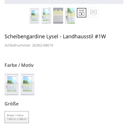
Gardinenstange
Stoffe
Panneaux
Scheibengardine Lysel - Landhausstil #1W
Artikelnummer: 26362-
68619
Farbe / Motiv
Größe
Breite / Höhe
140cm x 48cm