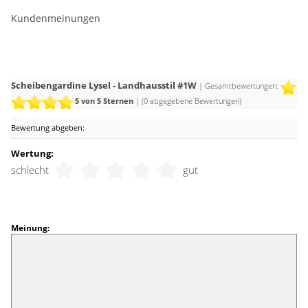
Zusammen mit sanften Beige- und Cremetönen, Tischsets
Kundenmeinungen
aus Stroh oder Bast sowie rustikalen Holzmöbeln entsteht
ein anregendes und geschmackvolles Ambiente.
Scheibengardine Lysel - Landhausstil #1W
| Gesamtbewertungen:
5
von 5 Sternen
| (
0
abgegebene Bewertungen)
Bewertung abgeben:
Wertung:
schlecht
gut
Meinung: