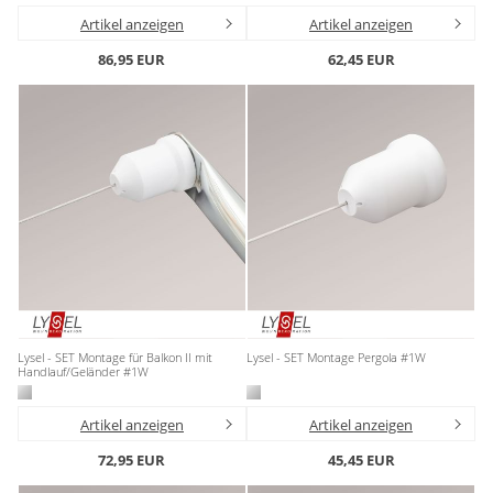
Gardinenstange
Artikel anzeigen
Artikel anzeigen
86,95 EUR
62,45 EUR
Stoffe
Panneaux
Lysel - SET Montage für Balkon II mit
Lysel - SET Montage Pergola #1W
Handlauf/Geländer #1W
Artikel anzeigen
Artikel anzeigen
72,95 EUR
45,45 EUR