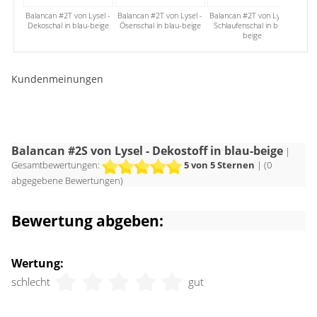
Balancan #2T von Lysel -
Balancan #2T von Lysel -
Balancan #2T von Lysel -
Bala
Dekoschal in blau-beige
Ösenschal in blau-beige
Schlaufenschal in blau-
Raf
beige
Kundenmeinungen
Balancan #2S von Lysel - Dekostoff in blau-beige
|
Gesamtbewertungen:
5
von 5 Sternen
| (
0
abgegebene Bewertungen)
Bewertung abgeben:
Wertung:
schlecht
gut