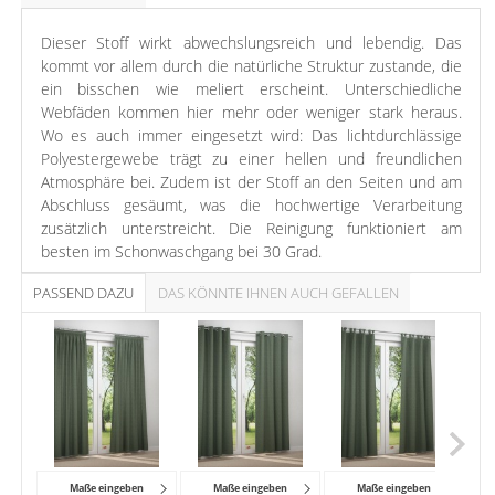
Dieser Stoff wirkt abwechslungsreich und lebendig. Das
kommt vor allem durch die natürliche Struktur zustande, die
ein bisschen wie meliert erscheint. Unterschiedliche
Webfäden kommen hier mehr oder weniger stark heraus.
Wo es auch immer eingesetzt wird: Das lichtdurchlässige
Polyestergewebe trägt zu einer hellen und freundlichen
Atmosphäre bei. Zudem ist der Stoff an den Seiten und am
Abschluss gesäumt, was die hochwertige Verarbeitung
zusätzlich unterstreicht. Die Reinigung funktioniert am
besten im Schonwaschgang bei 30 Grad.
PASSEND DAZU
DAS KÖNNTE IHNEN AUCH GEFALLEN
Die ausgewogene Verbindung von Petrol und Beige sorgt für
eine schöne Balance. Ein frischer und ein milder Ton
ergänzen sich perfekt und verleihen dem Raum ein
wohltuendes, naturverbundenes Flair, das zum Entspannen
einlädt, zum Einfach mal die Seele baumeln lassen. Tiefes
Blau wirkt beruhigend, Beige ausgleichend und kann mit
verwandten Naturtönen und Holzmöbeln perfekt in Szene
gesetzt werden.
Maße eingeben
Maße eingeben
Maße eingeben