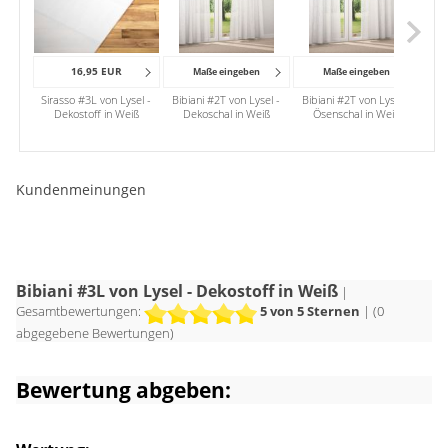
16,95 EUR
Maße eingeben
Maße eingeben
Sirasso #3L von Lysel -
Bibiani #2T von Lysel -
Bibiani #2T von Lysel -
Bib
Dekostoff in Weiß
Dekoschal in Weiß
Ösenschal in Weiß
Sch
Kundenmeinungen
Bibiani #3L von Lysel - Dekostoff in Weiß
|
Gesamtbewertungen:
5
von 5 Sternen
| (
0
abgegebene Bewertungen)
Bewertung abgeben: