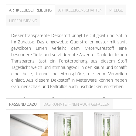
ARTIKELBESCHREIBUNG
ARTIKELEIGENSCHAFTEN
PFLEGE
LIEFERUMFANG
Dieser transparente Dekostoff bringt Leichtigkeit und Stil in
Ihr Zuhause. Das eingewebte Querstreifenmuster mit sanft
gewölbten Linien verleiht dem Meterwarestoff eine
besondere Tiefe und setzt dezente Akzente. Dank der feinen
Transparenz lässt ein Fensterbehang aus diesem Stoff
Tageslicht weich und stimmungsvoll in den Raum und schafft
eine helle, freundliche Atmosphäre, die zum Verweilen
einlädt. Aus diesem Dekostoff in Meterware können neben
Gardinenschals und Raffrollos auch Tischdecken entstehen.
Ein luftiges Reinweiß lässt diesen Dekostoff immer in
PASSEND DAZU
DAS KÖNNTE IHNEN AUCH GEFALLEN
frischem Glanz erstrahlen. Der helle, freundliche Ton wirkt
stets stilvoll und elegant und ist daher perfekt für jedes
Wohnambiente. Dort zeigt sich der weiße Dekostoff offen für
Kombinationen mit Farben, Strukturen und Mustern, die
dem jeweiligen Stil entsprechen.