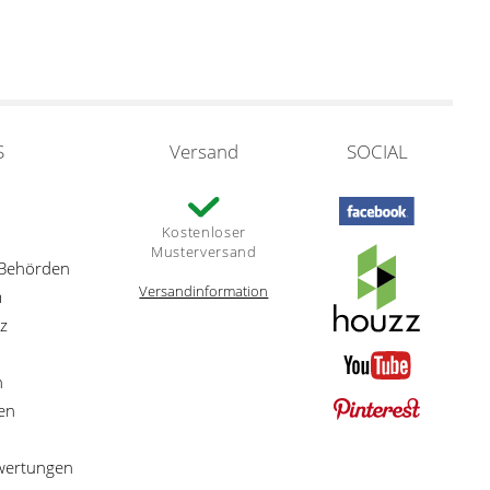
S
Versand
SOCIAL
Kostenloser
Musterversand
 Behörden
Versandinformation
m
z
n
en
ewertungen