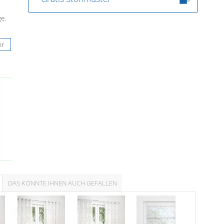
e.
er
.
DAS KÖNNTE IHNEN AUCH GEFALLEN