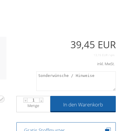
39,45 EUR
13,15 EUR / qm
inkl. MwSt.
▼
▲
In den Warenkorb
Menge
Gratis Stoffmuster