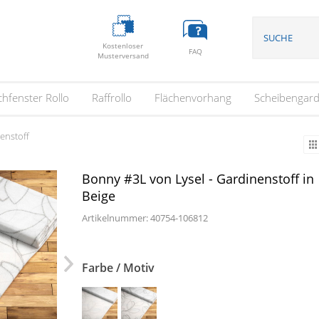
Kostenloser
FAQ
Musterversand
hfenster Rollo
Raffrollo
Flächenvorhang
Scheibengard
enstoff
Bonny #3L von Lysel - Gardinenstoff in
Beige
Artikelnummer:
40754
-
106812
Farbe / Motiv