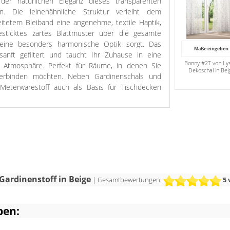
der natürlichen Eleganz dieses transparenten
rn. Die leinenähnliche Struktur verleiht dem
eitetem Bleiband eine angenehme, textile Haptik,
gesticktes zartes Blattmuster über die gesamte
 eine besonders harmonische Optik sorgt. Das
Maße eingeben
 sanft gefiltert und taucht Ihr Zuhause in eine
Bonny #2T von Lys
de Atmosphäre. Perfekt für Räume, in denen Sie
Dekoschal in Bei
 verbinden möchten. Neben Gardinenschals und
 Meterwarestoff auch als Basis für Tischdecken
ltung lässt die Konturen der gestickten Blätter
f abheben und verleiht dem Stoff eine feine Tiefe.
ei bringt zusätzlich Lebendigkeit ins Spiel: dezent,
 der filigranen Details bleibt das Design angenehm
dern. Das Zusammenspiel aus warmem Beige und
ine wohnliche, gemütliche Atmosphäre.
Gardinenstoff in Beige
| Gesamtbewertungen:
5
ben: