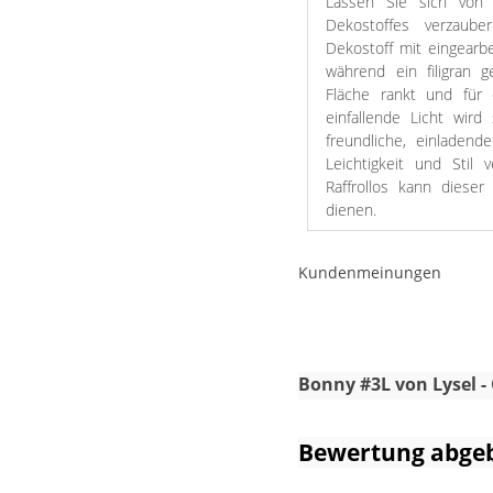
Lassen Sie sich von 
Dekostoffes verzaube
Dekostoff mit eingearb
während ein filigran 
Fläche rankt und für
einfallende Licht wird
freundliche, einladen
Leichtigkeit und Stil
Raffrollos kann dieser
dienen.
Die beigefarbene Gesta
Kundenmeinungen
elegant vom weißen Stof
Die Struktur der Sticker
aber wirkungsvoll. Trotz
zurückhaltend und mo
frischem Weiß schafft e
Bonny #3L von Lysel - 
Bewertung abge