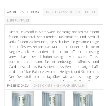
ARTIKELBESCHREIBUNG
ARTIKELEIGENSCHAFTEN
PFLEGE
LIEFERUMFANG
Dieser Dekostoff in Meterware überzeugt optisch mit einem
feinen horizontal verlaufenden Reliefmuster und vertikal
verlaufenden Zackenlinien, die sich über die gesamte Länge
des Stoffes erstrecken. Das Muster ist auf der Rückseite in
Negativ-Optik vorhanden, der Dekostoff ist beidseitig
verwendbar. Der lichtdurchlässige Meterwarestoff ist
blickdicht und kann für Kissenbezüge, Raffrollos und
Gardinenschals als Basis dienen. Als Fensterbehang schafft
er die perfekte Balance zwischen Helligkeit und Sichtschutz.
Der Dekostoff schirmt tagsüber wie abends neugierige
Blicke ab. In Kombination mit unifarbenen Stoffen, Wänden
PASSEND DAZU
DAS KÖNNTE IHNEN AUCH GEFALLEN
und Accessoires lässt er eine wohnliche und harmonische
Atmosphäre entstehen.
Ein Reliefmuster in frischem Mint, von dem sich die