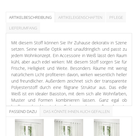
ARTIKELBESCHREIBUNG
ARTIKELEIGENSCHAFTEN
PFLEGE
LIEFERUMFANG
Mit diesem Stoff können Sie Ihr Zuhause dekorativ in Szene
setzen. Seine weiße Optik wirkt unaufdringlich und passt zu
jedem Wohnkonzept. Ein Accessoire in Weiß lässt den Raum
kühl, aber auch edel wirken: Mit diesem Stoff sorgen Sie für
Frische, Helligkeit und Weite. Besonders Räume mit wenig
natürlichem Licht profitieren davon, wirken wesentlich heller
und freundlicher. Außerdem zeichnet sich der transparente
Polyesterstoff durch eine filigrane Struktur aus. Das edle
Weiß ist ein idealer Basiston, mit dem sich alle Wohnfarben,
Muster und Formen kombinieren lassen. Ganz egal ob
knallige charakterstarke Farben oder sanfte dezente
PASSEND DAZU
DAS KÖNNTE IHNEN AUCH GEFALLEN
Nuancen. Interieur aus schlichtem Holz ist der perfekte
Partner für diesen Stoff.