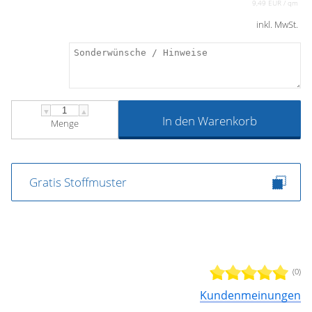
9,49 EUR / qm
inkl. MwSt.
▼
▲
In den Warenkorb
Menge
Gratis Stoffmuster
(0)
Kundenmeinungen