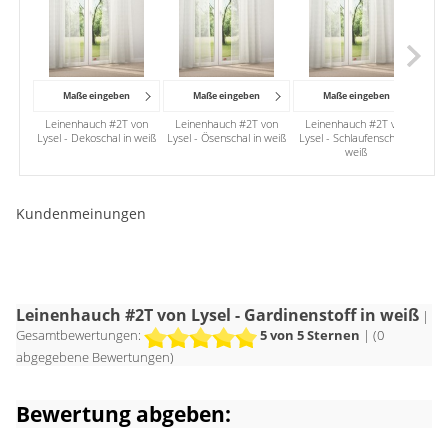
Maße eingeben
Maße eingeben
Maße eingeben
Leinenhauch #2T von
Leinenhauch #2T von
Leinenhauch #2T von
Lein
Lysel - Dekoschal in weiß
Lysel - Ösenschal in weiß
Lysel - Schlaufenschal in
- Ra
weiß
Kundenmeinungen
Leinenhauch #2T von Lysel - Gardinenstoff in weiß
|
Gesamtbewertungen:
5
von 5 Sternen
| (
0
abgegebene Bewertungen)
Bewertung abgeben: