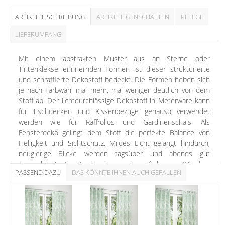
ARTIKELBESCHREIBUNG
ARTIKELEIGENSCHAFTEN
PFLEGE
LIEFERUMFANG
Mit einem abstrakten Muster aus an Sterne oder
Tintenklekse erinnernden Formen ist dieser strukturierte
und schraffierte Dekostoff bedeckt. Die Formen heben sich
je nach Farbwahl mal mehr, mal weniger deutlich von dem
Stoff ab. Der lichtdurchlässige Dekostoff in Meterware kann
für Tischdecken und Kissenbezüge genauso verwendet
werden wie für Raffrollos und Gardinenschals. Als
Fensterdeko gelingt dem Stoff die perfekte Balance von
Helligkeit und Sichtschutz. Mildes Licht gelangt hindurch,
neugierige Blicke werden tagsüber und abends gut
abgeschirmt. In Kombination mit unifarbenen Wänden,
PASSEND DAZU
DAS KÖNNTE IHNEN AUCH GEFALLEN
Textilien und Accessoires entfaltet der Meterwarestoff mit
abstraktem Muster seine Wirkung besonders gut.
Ein sanftes, mildes Lindgrün transportiert eine wohltuende
Ruhe und wird durch die weißen Formen aufgelockert.