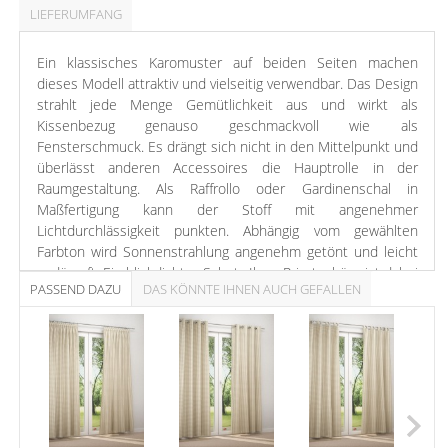
LIEFERUMFANG
Ein klassisches Karomuster auf beiden Seiten machen
dieses Modell attraktiv und vielseitig verwendbar. Das Design
strahlt jede Menge Gemütlichkeit aus und wirkt als
Kissenbezug genauso geschmackvoll wie als
Fensterschmuck. Es drängt sich nicht in den Mittelpunkt und
überlässt anderen Accessoires die Hauptrolle in der
Raumgestaltung. Als Raffrollo oder Gardinenschal in
Maßfertigung kann der Stoff mit angenehmer
Lichtdurchlässigkeit punkten. Abhängig vom gewählten
Farbton wird Sonnenstrahlung angenehm getönt und leicht
gedämpft. Ein blickdichter Schutz Ihrer Privatsphäre ist dabei
PASSEND DAZU
DAS KÖNNTE IHNEN AUCH GEFALLEN
jederzeit gewahrt. Selbst bei künstlicher Beleuchtung
können neugierige Nachbarn nur grobe Umrisse erkennen.
Das Mischgewebe aus Polyester und Baumwolle ist
strapazierfähig und pflegeleicht. Reinigen können Sie es bei
30°C im Schonwaschgang.
Beigetöne verströmen eine neutrale, behagliche Stimmung
und sind populäre Raumgestalter. Die unaufgeregte Wirkung