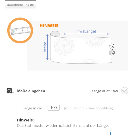
Gardinenstange
Ballenbreite: 145cm
Stoffe
Panneaux
Maße eingeben
Länge in cm: 100
Länge in cm
(min. 100cm - max. 99999cm)
Hinweis:
Das Stoffmuster wiederholt sich 2 mal auf der Länge.