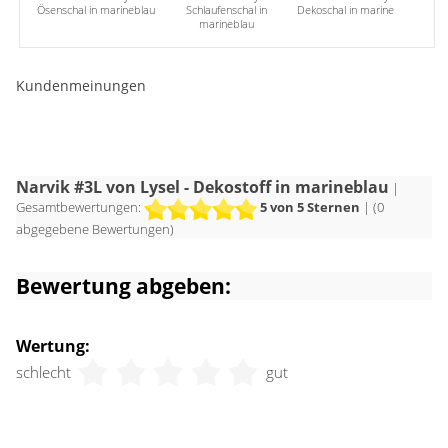
Weiß bringen Sie Ruhe in das Design. Accessoires aus Holz,
Ösenschal in marineblau
Schlaufenschal in
Dekoschal in marineblau
marineblau
Stein, Korb und Keramik sorgen für ein entspanntes,
maritimes Flair.
Kundenmeinungen
Narvik #3L von Lysel - Dekostoff in marineblau
|
Gesamtbewertungen:
5
von 5 Sternen
| (
0
abgegebene Bewertungen)
Bewertung abgeben:
Wertung:
schlecht
gut