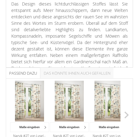
Das Design dieses lichtdurchlässigen Stoffes lässt Sie
entspannt aufs Meer hinausschippern, dann neue Welten
entdecken und diese angesichts der rauen See im wahrsten
Sinne des Wortes im Sturm erobern. Überall auf dem Stoff
sind detailverliebte Highlights zu finden. Landkarten,
Kompassnadeln, imposante Segelschiffe und Möwen als
typische See- und Küstenvögel. Da der Hintergrund eher
dezent gestaltet ist, können diese Elemente ihre ganze
Wirkung entfalten. Neben einem maßgefertigten Raffrollo
bietet sich hierfür vor allem ein Gardinenschal nach Maß an.
Beides können Sie sich im Konfigurator individuell
PASSEND DAZU
DAS KÖNNTE IHNEN AUCH GEFALLEN
zusammenstellen. Das Polyestergewebe lässt genügend
mildes Licht in den Raum, um eine helle, offene Atmosphäre
entstehen zu lassen. Dabei bleibt Ihre Privatsphäre stets
gewahrt. Damit Sie auch eigene kreative Ideen verwirklichen
können, bieten wir dieses Modell zudem als Meterware an.
Leuchtend und ausdrucksstark stechen die roten Elemente
von dem naturfarbenen Stoff hervor und buhlen mit den
prachtvoll gestalteten Weltkarten und Segelschiffen um
Maße eingeben
Maße eingeben
Maße eingeben
Aufmerksamkeit. Mit weiteren Naturfarben und viel frischem
Narvik #2T von Lysel -
Narvik #2T von Lysel -
Narvik #2T von Lysel -
Na