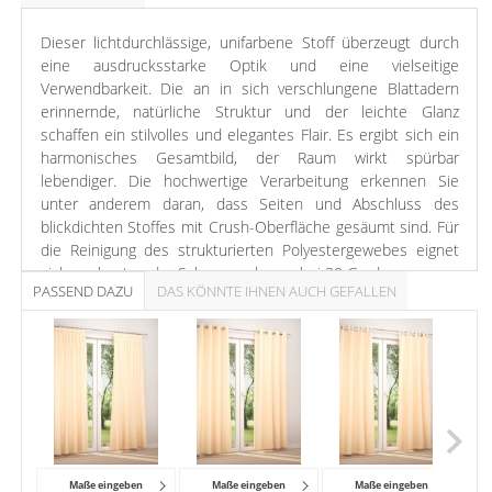
Dieser lichtdurchlässige, unifarbene Stoff überzeugt durch
eine ausdrucksstarke Optik und eine vielseitige
Verwendbarkeit. Die an in sich verschlungene Blattadern
erinnernde, natürliche Struktur und der leichte Glanz
schaffen ein stilvolles und elegantes Flair. Es ergibt sich ein
harmonisches Gesamtbild, der Raum wirkt spürbar
lebendiger. Die hochwertige Verarbeitung erkennen Sie
unter anderem daran, dass Seiten und Abschluss des
blickdichten Stoffes mit Crush-Oberfläche gesäumt sind. Für
die Reinigung des strukturierten Polyestergewebes eignet
sich am besten der Schonwaschgang bei 30 Grad.
PASSEND DAZU
DAS KÖNNTE IHNEN AUCH GEFALLEN
Mit diesem dezenten elfenbeinfarbigen Dekostoff können
Sie sich von purem Weiß verabschieden und dem Raum
einen warmen und einladenden Eindruck verleihen. Der
zarte Gelbton bringt das Muster dieses Modells deutlicher
hervor und verströmt Wärme und Harmonie. Die Farbe lässt
zarte Apricot-Nuancen anklingen. Der Stoff harmoniert sehr
gut mit Pastelltönen, Kiefernholz oder dunklen Erdfarben.
Maße eingeben
Maße eingeben
Maße eingeben