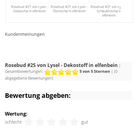
Rosebud #2T von Lysel -
Rosebud #2T von Lysel -
Rosebud #2T von Lysel -
Ros
Dekoschal in elfenbein
Ösenschal in elfenbein
Schlaufenschal in
elfenbein
Kundenmeinungen
Rosebud #2S von Lysel - Dekostoff in elfenbein
|
Gesamtbewertungen:
5
von 5 Sternen
| (
0
abgegebene Bewertungen)
Bewertung abgeben:
Wertung:
schlecht
gut