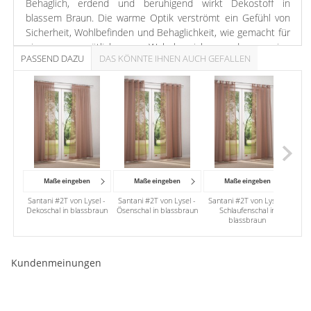
Behaglich, erdend und beruhigend wirkt Dekostoff in
blassem Braun. Die warme Optik verströmt ein Gefühl von
Sicherheit, Wohlbefinden und Behaglichkeit, wie gemacht für
einen gemütlichen Wohnbereich oder eine
PASSEND DAZU
DAS KÖNNTE IHNEN AUCH GEFALLEN
Küchenatmosphäre, in der man sich auch nach dem Kochen
gern aufhält.
Maße eingeben
Maße eingeben
Maße eingeben
Santani #2T von Lysel -
Santani #2T von Lysel -
Santani #2T von Lysel -
San
Dekoschal in blassbraun
Ösenschal in blassbraun
Schlaufenschal in
blassbraun
Kundenmeinungen