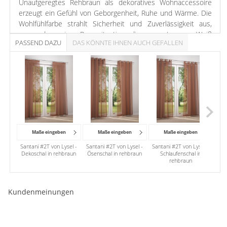
Unaufgeregtes Rehbraun als dekoratives Wohnaccessoire
erzeugt ein Gefühl von Geborgenheit, Ruhe und Wärme. Die
Wohlfühlfarbe strahlt Sicherheit und Zuverlässigkeit aus,
passend zu einer Raumsituation, die ansonsten von Weiß
PASSEND DAZU
DAS KÖNNTE IHNEN AUCH GEFALLEN
dominiert wird. In einem Ambiente aus erdverbundenen
Tönen können wir uns vertrauensvoll zurücklehnen.
Maße eingeben
Maße eingeben
Maße eingeben
Santani #2T von Lysel -
Santani #2T von Lysel -
Santani #2T von Lysel -
San
Dekoschal in rehbraun
Ösenschal in rehbraun
Schlaufenschal in
rehbraun
Kundenmeinungen