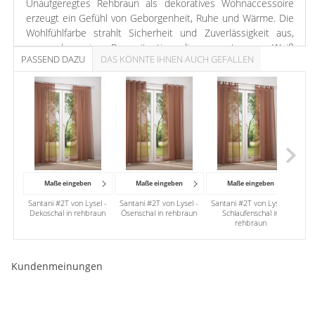
Unaufgeregtes Rehbraun als dekoratives Wohnaccessoire
erzeugt ein Gefühl von Geborgenheit, Ruhe und Wärme. Die
Wohlfühlfarbe strahlt Sicherheit und Zuverlässigkeit aus,
passend zu einer Raumsituation, die ansonsten von Weiß
PASSEND DAZU
DAS KÖNNTE IHNEN AUCH GEFALLEN
dominiert wird. In einem Ambiente aus erdverbundenen
Tönen können wir uns vertrauensvoll zurücklehnen.
Maße eingeben
Maße eingeben
Maße eingeben
Santani #2T von Lysel -
Santani #2T von Lysel -
Santani #2T von Lysel -
San
Dekoschal in rehbraun
Ösenschal in rehbraun
Schlaufenschal in
rehbraun
Kundenmeinungen