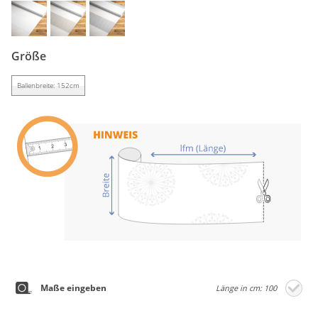
Gardinenstange
Stoffe
Größe
Panneaux
Ballenbreite: 152cm
Maße eingeben
Länge in cm: 100