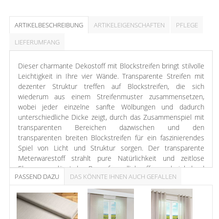
ARTIKELBESCHREIBUNG
ARTIKELEIGENSCHAFTEN
PFLEGE
LIEFERUMFANG
Dieser charmante Dekostoff mit Blockstreifen bringt stilvolle
Leichtigkeit in Ihre vier Wände. Transparente Streifen mit
dezenter Struktur treffen auf Blockstreifen, die sich
wiederum aus einem Streifenmuster zusammensetzen,
wobei jeder einzelne sanfte Wölbungen und dadurch
unterschiedliche Dicke zeigt, durch das Zusammenspiel mit
transparenten Bereichen dazwischen und den
transparenten breiten Blockstreifen für ein faszinierendes
Spiel von Licht und Struktur sorgen. Der transparente
Meterwarestoff strahlt pure Natürlichkeit und zeitlose
Eleganz aus, lässt den Raum freundlich, offen und einladend
PASSEND DAZU
DAS KÖNNTE IHNEN AUCH GEFALLEN
wirken. Je nach gewählter Farbe setzen die Blockstreifen
sanfte oder ausdrucksstarke Kontraste. Aus diesem
transparenten Meterwarestoff können Raffrollos,
Gardinenschals und Tischdecken entstehen.