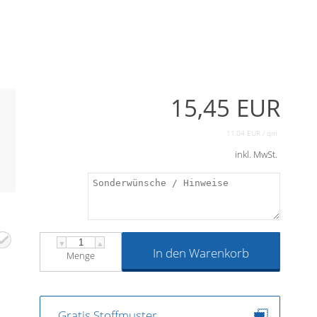
15,45 EUR
11,04 EUR / qm
inkl. MwSt.
▼
▲
In den Warenkorb
Menge
Gratis Stoffmuster