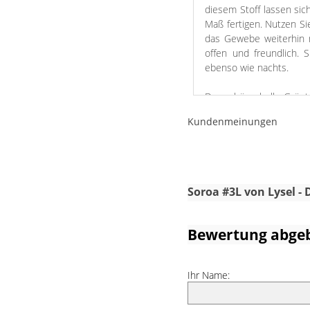
diesem Stoff lassen sic
Maß fertigen. Nutzen Si
das Gewebe weiterhin m
offen und freundlich. 
ebenso wie nachts.
Der schöne helle Grünt
wirkt, lässt das Ambien
Kundenmeinungen
positive Aura ist im 
hellgrüne Wohnaccessoi
hellem Holz kombiniert 
Blau, Anthrazit und Viole
Soroa #3L von Lysel -
Bewertung abge
Ihr Name: