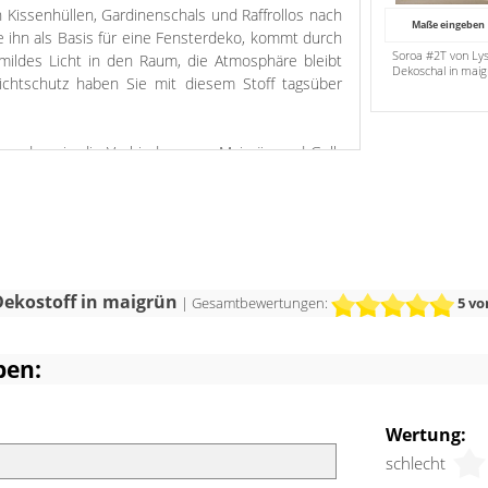
h Kissenhüllen, Gardinenschals und Raffrollos nach
Maße eingeben
e ihn als Basis für eine Fensterdeko, kommt durch
Soroa #2T von Lys
ildes Licht in den Raum, die Atmosphäre bleibt
Dekoschal in maig
Sichtschutz haben Sie mit diesem Stoff tagsüber
on, der wie die Verbindung von Maigrün und Gelb
te einladend und freundlich wirken. Die fröhliche,
gesamten Raum spürbar, nochmal mehr, wenn das
re mit frischen Weißtönen, knalligem Orange und
wird. Für individuelle Akzente bieten sich dunkles
tt an.
 Dekostoff in maigrün
| Gesamtbewertungen:
5
vo
ben:
Wertung:
schlecht