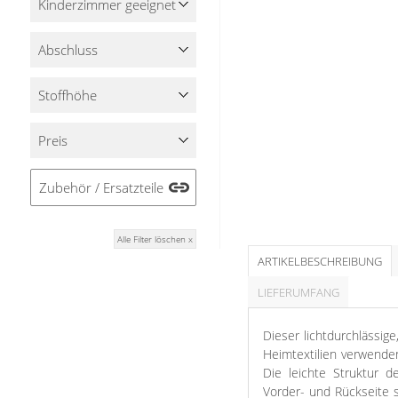
Kinderzimmer geeignet
Stoffe
Abschluss
Panneaux
Stoffhöhe
Preis
Zubehör / Ersatzteile
Alle Filter löschen x
ARTIKELBESCHREIBUNG
LIEFERUMFANG
Dieser lichtdurchlässige
Heimtextilien verwende
Die leichte Struktur d
Vorder- und Rückseite s