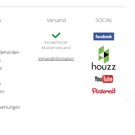
S
Versand
SOCIAL
Kostenloser
Musterversand
 Behörden
Versandinformation
m
z
n
en
ewertungen