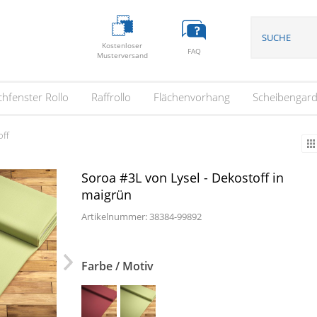
Kostenloser
FAQ
Musterversand
hfenster Rollo
Raffrollo
Flächenvorhang
Scheibengard
off
Soroa #3L von Lysel - Dekostoff in
maigrün
Artikelnummer:
38384
-
99892
Farbe / Motiv