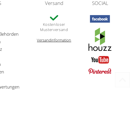
S
Versand
SOCIAL
Kostenloser
Musterversand
 Behörden
Versandinformation
m
z
n
en
ewertungen