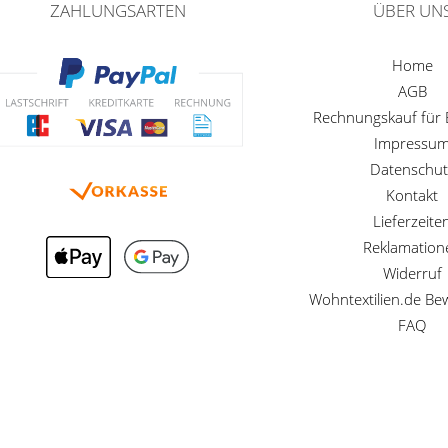
ZAHLUNGSARTEN
ÜBER UN
Home
AGB
Rechnungskauf für
Impressu
Datenschut
Kontakt
Lieferzeite
Reklamation
Widerruf
Wohntextilien.de B
FAQ
Preisangaben inkl. gesetzl. MwSt. und zzgl. Service- und Versandkosten
Betreuung der Homepage und Webentwicklung durch
MG-Systems