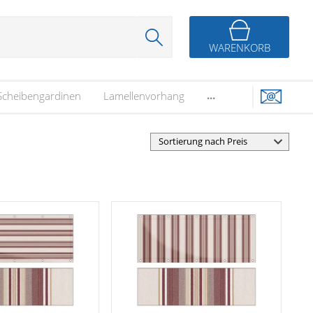
WARENKORB
...
Scheibengardinen
Lamellenvorhang