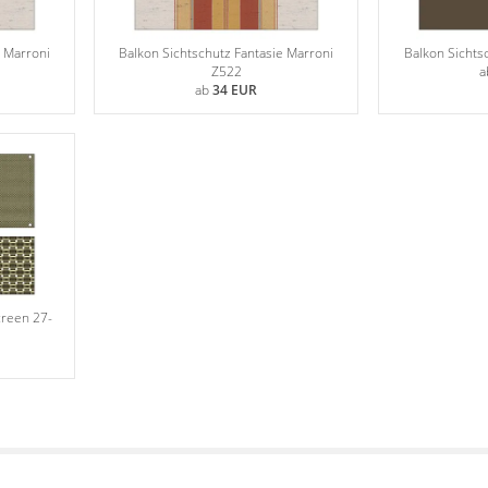
e Marroni
Balkon Sichtschutz Fantasie Marroni
Balkon Sichts
Z522
a
ab
34 EUR
creen 27-