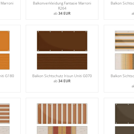
 Marroni
Balkonverkleidung Fantasie Marroni
Balkon Sichts
R264
ab
34 EUR
a
niti G180
Balkon Sichtschutz Irisun Uniti G070
Balkon Sichts
ab
34 EUR
a