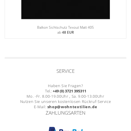
Balkon Sichtschutz Texout Matt 405
ab
48 EUR
SERVICE
Haben Sie Fragen?
Tel.:
+49 (0) 3721 395311
Mo. -Fr. 8.00-19.00Uhr , Sa. 9.00-13.00Uhr
Nutzen Sie unseren kostenlosen Rückruf-Service
E-Mail:
shop@wohntextilien.de
ZAHLUNGSARTEN