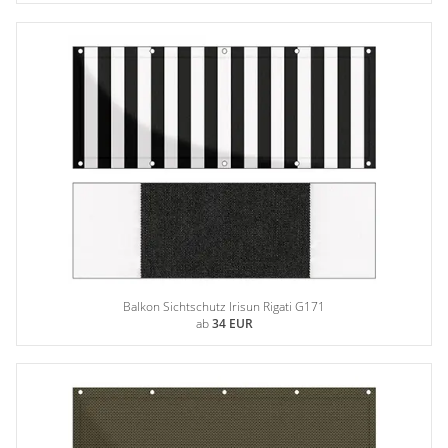
Gardinenstange
Stoffe
Panneaux
Balkon Sichtschutz Irisun Rigati G171
ab
34 EUR