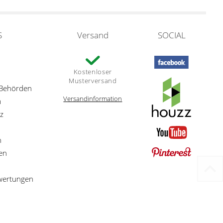
S
Versand
SOCIAL
Kostenloser
Musterversand
 Behörden
Versandinformation
m
z
n
en
ewertungen