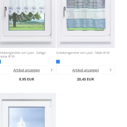
heibengardine von Lysel - Ginkgo
Scheibengardine von Lysel - Malin #1W
inesse #1W
Artikel anzeigen
Artikel anzeigen
9,95 EUR
20,45 EUR