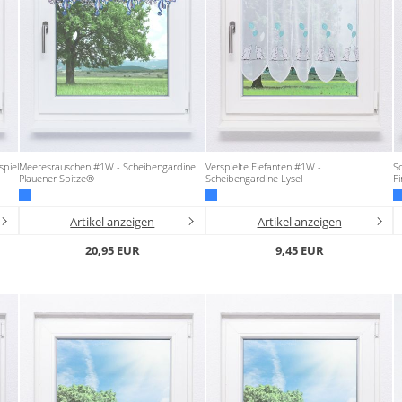
spiel
Meeresrauschen #1W - Scheibengardine
Verspielte Elefanten #1W -
Sc
Plauener Spitze®
Scheibengardine Lysel
F
Artikel anzeigen
Artikel anzeigen
20,95 EUR
9,45 EUR