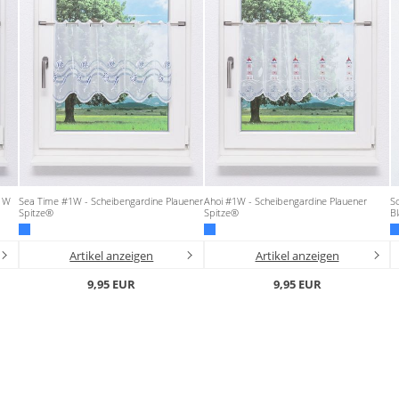
#1W
Sea Time #1W - Scheibengardine Plauener
Ahoi #1W - Scheibengardine Plauener
Sc
Spitze®
Spitze®
B
Artikel anzeigen
Artikel anzeigen
9,95 EUR
9,95 EUR