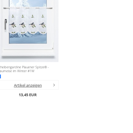
heibengardine Plauener Spitze® -
laumeise im Winter #1W
Artikel anzeigen
13,45 EUR