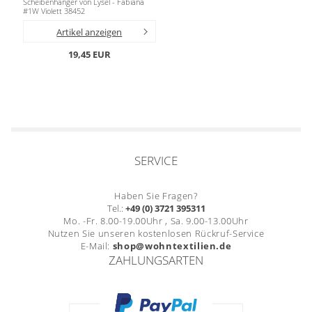
Scheibenhänger von Lysel - Fabiana
Gardinenstange
#1W Violett 38452
Artikel anzeigen
Stoffe
19,45 EUR
Panneaux
SERVICE
Haben Sie Fragen?
Tel.:
+49 (0) 3721 395311
Mo. -Fr. 8.00-19.00Uhr , Sa. 9.00-13.00Uhr
Nutzen Sie unseren kostenlosen Rückruf-Service
E-Mail:
shop@wohntextilien.de
ZAHLUNGSARTEN