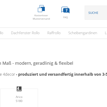
Kostenloser
FAQ
Musterversand
llo
Dachfenster Rollo
Raffrollo
Scheibengardinen
L
 Maß - modern, geradlinig & flexibel
ge 4decor
- produziert und versandfertig innerhalb von 3
Arico
5180