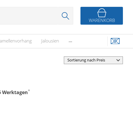
WARENKORB
...
amellenvorhang
Jalousien
*
-5 Werktagen