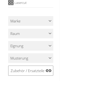
Lasercut
Stoffe
Panneaux
Marke
Raum
Eignung
Musterung
Zubehör / Ersatzteile
Alle Filter löschen
SERVICE