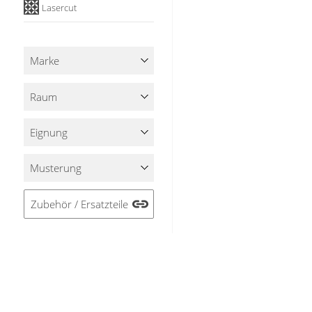
Lasercut
Stoffe
Panneaux
Marke
Raum
Eignung
Musterung
Zubehör / Ersatzteile
Alle Filter löschen
SERVICE