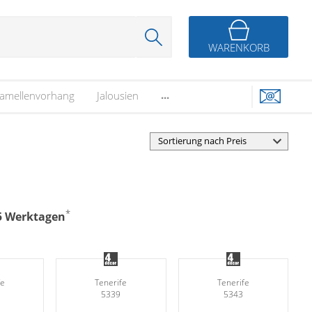
WARENKORB
...
amellenvorhang
Jalousien
*
-5 Werktagen
fe
Tenerife
Tenerife
5339
5343