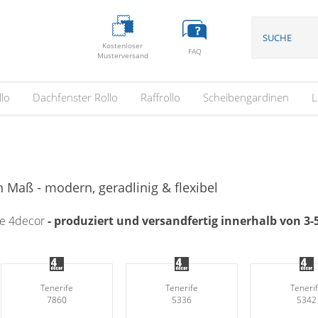
Kostenloser
FAQ
Musterversand
llo
Dachfenster Rollo
Raffrollo
Scheibengardinen
L
 Maß - modern, geradlinig & flexibel
ge 4decor
- produziert und versandfertig innerhalb von 3
Tenerife
Tenerife
Teneri
7860
5336
5342