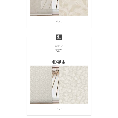
PG 3
Adeje
7271
PG 3