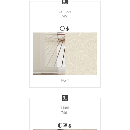
Campos
7451
PG 4
Llubi
7461