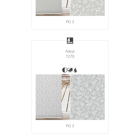
PG 3
Adeje
7270
PG 3