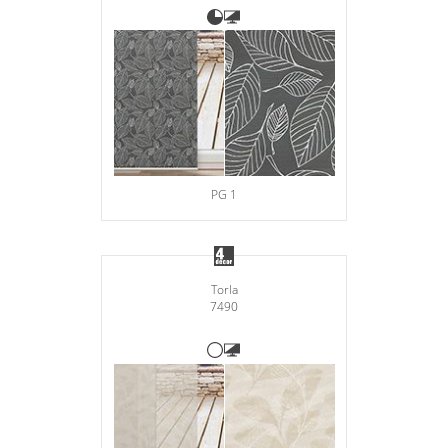
Gardinenstange
Stoffe
Panneaux
PG 1
Torla
7490