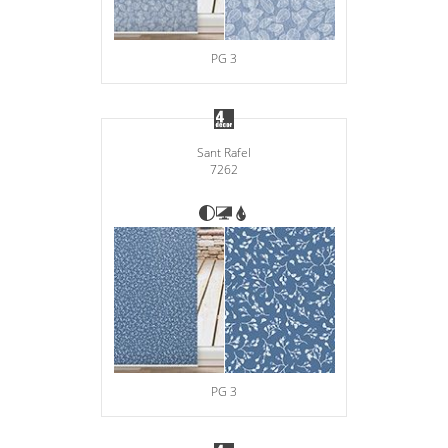
PG 3
Sant Rafel
7262
PG 3