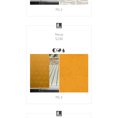
PG 2
Nerja
5230
PG 3