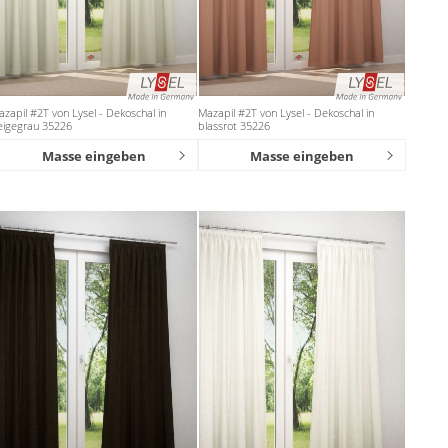
zapil #2T von Lysel - Dekoschal in
Mazapil #2T von Lysel - Dekoschal in
eigegrau 35226
blassrot 35226
Masse eingeben
Masse eingeben