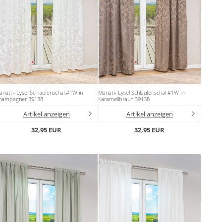
nati - Lysel Schlaufenschal #1W in
Manati- Lysel Schlaufenschal #1W in
hampagner 39138
Karamellbraun 39138
Artikel anzeigen
Artikel anzeigen
32,95 EUR
32,95 EUR