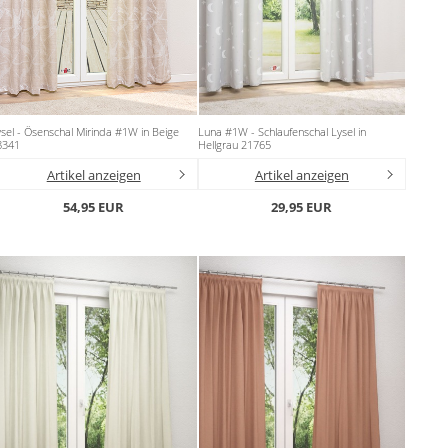
sel - Ösenschal Mirinda #1W in Beige
Luna #1W - Schlaufenschal Lysel in
8341
Hellgrau 21765
Artikel anzeigen
Artikel anzeigen
54,95 EUR
29,95 EUR