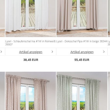
Lysel - Schlaufenschal Ina #1W in Reinweiß
Lysel - Dekoschal Pipa #1W in beige 38344
Ly
39007
3
Artikel anzeigen
Artikel anzeigen
38,45 EUR
55,45 EUR