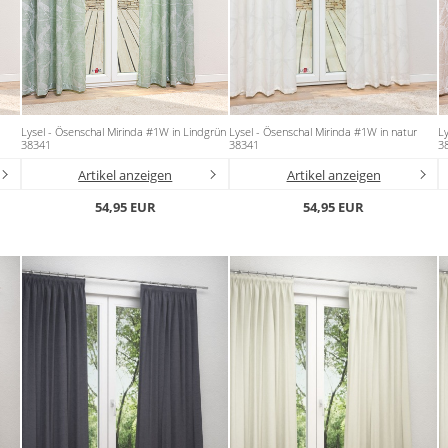
Lysel - Ösenschal Mirinda #1W in Lindgrün
Lysel - Ösenschal Mirinda #1W in natur
Ly
38341
38341
3
Artikel anzeigen
Artikel anzeigen
54,95 EUR
54,95 EUR