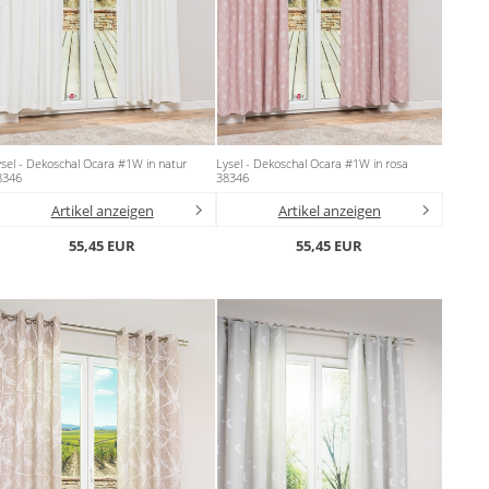
sel - Dekoschal Ocara #1W in natur
Lysel - Dekoschal Ocara #1W in rosa
8346
38346
Artikel anzeigen
Artikel anzeigen
55,45 EUR
55,45 EUR