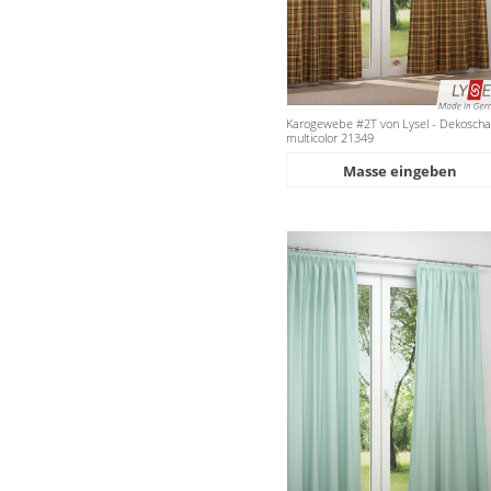
Karogewebe #2T von Lysel - Dekoschal
multicolor 21349
Masse eingeben