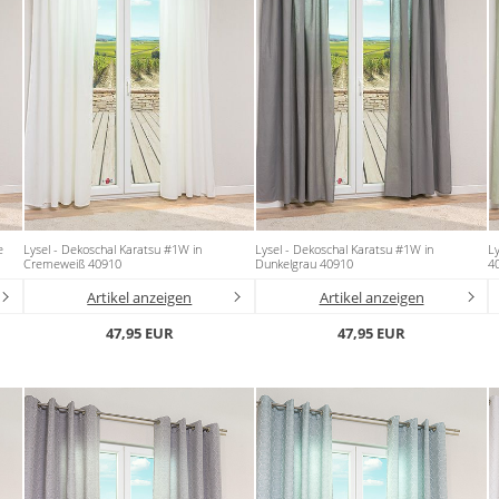
e
Lysel - Dekoschal Karatsu #1W in
Lysel - Dekoschal Karatsu #1W in
Ly
Cremeweiß 40910
Dunkelgrau 40910
4
Artikel anzeigen
Artikel anzeigen
47,95 EUR
47,95 EUR