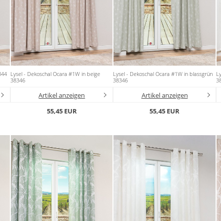
344
Lysel - Dekoschal Ocara #1W in beige
Lysel - Dekoschal Ocara #1W in blassgrün
Ly
38346
38346
3
Artikel anzeigen
Artikel anzeigen
55,45 EUR
55,45 EUR