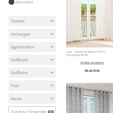
abdunkelnd
Stoffe
Panneaux
Themen
Vorhangart
Eigenschaften
Lysel - Dekoschal Malete #1W in
Cremeweiß 40740
Stoffbreite
Artikel anzeigen
50,45 EUR
Stoffhöhe
Preis
Marke
Zubehör / Ersatzteile