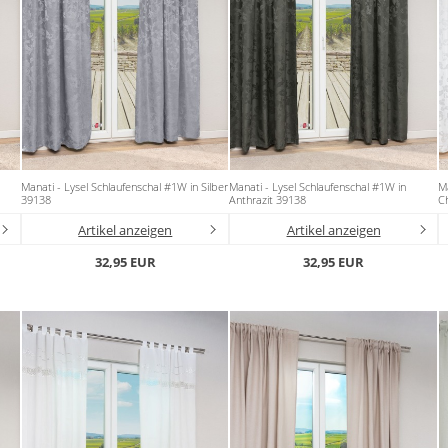
Manati - Lysel Schlaufenschal #1W in Silber
Manati - Lysel Schlaufenschal #1W in
Ma
39138
Anthrazit 39138
C
Artikel anzeigen
Artikel anzeigen
32,95 EUR
32,95 EUR