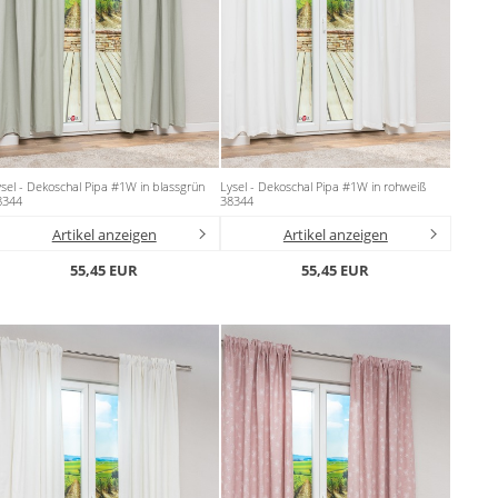
sel - Dekoschal Pipa #1W in blassgrün
Lysel - Dekoschal Pipa #1W in rohweiß
8344
38344
Artikel anzeigen
Artikel anzeigen
55,45 EUR
55,45 EUR