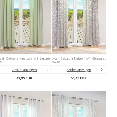
sel - Dekoschal Karatsu #1W in Lindgrün
Lysel - Dekoschal Malete #1W in Beigegrau
0910
40740
Artikel anzeigen
Artikel anzeigen
47,95 EUR
50,45 EUR