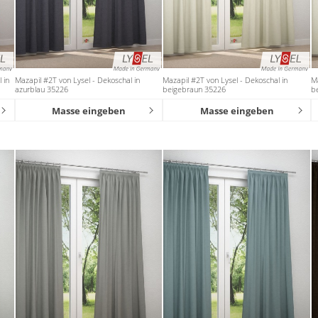
 in
Mazapil #2T von Lysel - Dekoschal in
Mazapil #2T von Lysel - Dekoschal in
Ma
azurblau 35226
beigebraun 35226
b
Masse eingeben
Masse eingeben