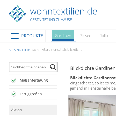
wohntextilien.de
PRODUKTE
GESTALTET IHR ZUHAUSE
Gardinen
Plissee
Rollo
PRODUKTE
schließen
Plissee
Gardinenschals blickdicht
SIE SIND HIER:
Start
Rollo
Plissee nach Maß
Faltstores in Standardgrößen
Blickdichte Gardinen
Dachfenster Rollo
Rollos nach Maß
Wabenplissees
Rollos in Standardgrößen
Blickdichte Gardinensc
Verdunklungsplissees
Maßanfertigung
Raffrollo
eingeschaltet, so ist es m
Thermo Rollo
Sonnenschutzplissees
jemand in Fensternähe bef
Doppelrollo
Flächenvorhang
Raffrollo Maß
Fertiggrößen
Outdoor-Plissees
Klemmrollo
Faltrollo / Raffgardinen
gemusterte Plissees
Scheibengardinen
Flächenvorhang nach Maß
Rollos günstig
Zubehör / Ersatzteile
günstige Plissees
Aktion
Standard Flächengardinen
Rollo Kinderzimmer
Lamellenvorhang
Scheibengardinen in Standard-
Plissee Modelle