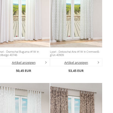
ysel - Ösenschal Buguma #1W in
Lysel - Dekoschal Aira #1W in Cremweiß-
llbeige 40746
grün 40909
Artikel anzeigen
Artikel anzeigen
50,45 EUR
53,45 EUR