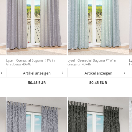
Lysel - Ösenschal Buguma #1W in
Lysel - Ösenschal Buguma #1W in
L
Graubeige 40746
Graugrün 40746
He
Artikel anzeigen
Artikel anzeigen
50,45 EUR
50,45 EUR