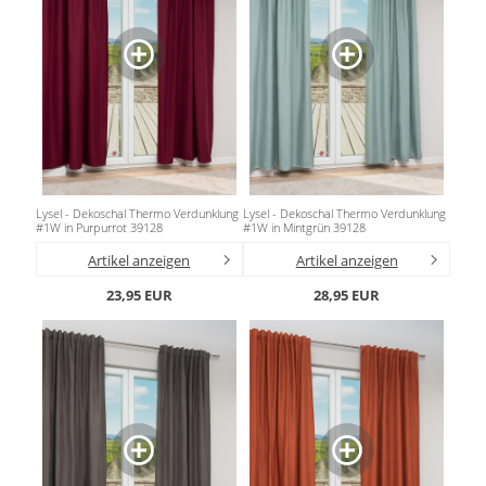
Gardinenstange
Stoffe
Panneaux
Lysel - Dekoschal Thermo Verdunklung
Lysel - Dekoschal Thermo Verdunklung
#1W in Purpurrot 39128
#1W in Mintgrün 39128
Artikel anzeigen
Artikel anzeigen
23,95 EUR
28,95 EUR