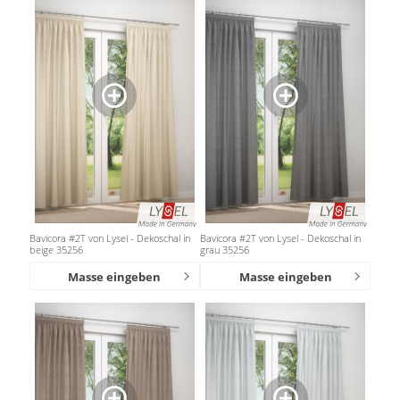
Bavicora #2T von Lysel - Dekoschal in
Bavicora #2T von Lysel - Dekoschal in
beige 35256
grau 35256
Masse eingeben
Masse eingeben