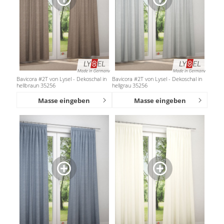
Bavicora #2T von Lysel - Dekoschal in
Bavicora #2T von Lysel - Dekoschal in
hellbraun 35256
hellgrau 35256
Masse eingeben
Masse eingeben