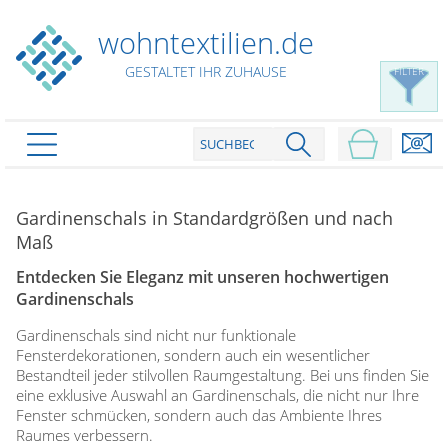
wohntextilien.de
GESTALTET IHR ZUHAUSE
FILTER
PRODUKTE
schließen
Gardinenschals in Standardgrößen und nach
Plissee
Maß
Rollo
Plissee nach Maß
Entdecken Sie Eleganz mit unseren hochwertigen
Faltstores in Standardgrößen
Gardinenschals
Dachfenster Rollo
Rollos nach Maß
Wabenplissees
Gardinenschals sind nicht nur funktionale
Rollos in Standardgrößen
Verdunklungsplissees
Raffrollo
Fensterdekorationen, sondern auch ein wesentlicher
Thermo Rollo
Bestandteil jeder stilvollen Raumgestaltung. Bei uns finden Sie
Sonnenschutzplissees
Doppelrollo
Flächenvorhang
eine exklusive Auswahl an Gardinenschals, die nicht nur Ihre
Raffrollo Maß
Outdoor-Plissees
Fenster schmücken, sondern auch das Ambiente Ihres
Klemmrollo
Faltrollo / Raffgardinen
gemusterte Plissees
Raumes verbessern.
Scheibengardinen
Flächenvorhang nach Maß
Rollos günstig