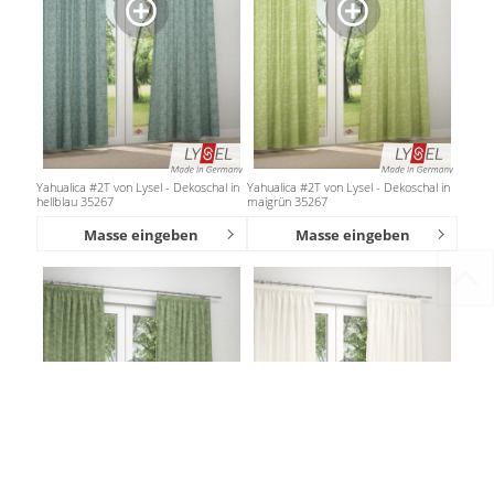
Yahualica #2T von Lysel - Dekoschal in
Yahualica #2T von Lysel - Dekoschal in
hellblau 35267
maigrün 35267
Masse eingeben
Masse eingeben