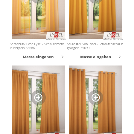
Santani #2T von Lysel - Schlaufenschal
Scuro #2T von Lysel - Schlaufenschal in
in zinkgelb 35686
goldgelb 35690
Masse eingeben
Masse eingeben