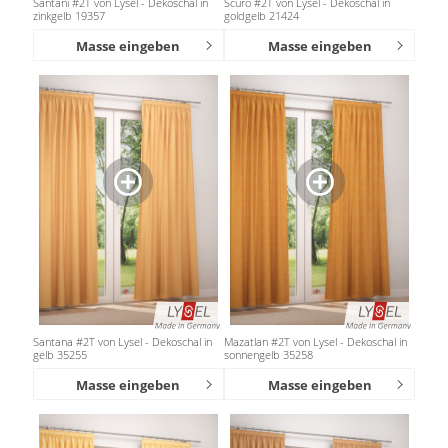
Santani #2T von Lysel - Dekoschal in
Scuro #2T von Lysel - Dekoschal in
Gardinenstange
zinkgelb 19357
goldgelb 21424
Masse eingeben
Masse eingeben
Stoffe
Panneaux
Santana #2T von Lysel - Dekoschal in
Mazatlan #2T von Lysel - Dekoschal in
gelb 35255
sonnengelb 35258
Masse eingeben
Masse eingeben