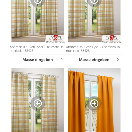
Andresia #2T von Lysel - Dekoschal in
Andresia #2T von Lysel - Ösenschal in
multicolor 38425
multicolor 38426
Masse eingeben
Masse eingeben