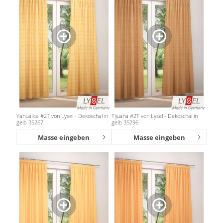
Yahualica #2T von Lysel - Dekoschal in
Tijuana #2T von Lysel - Dekoschal in
gelb 35267
gelb 35296
Masse eingeben
Masse eingeben