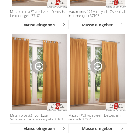
Matamoros #2T von Lysel - Dekoschal
Matamoros #2T von Lysel - Ösenschal
in sonnengelb 37101
in sonnengelb 37102
Masse eingeben
Masse eingeben
Matamoros #2T von Lysel -
Mazapil #2T von Lysel - Dekoschal in
Schlaufenschal in sonnengelb 37103
senfgelb 37104
Masse eingeben
Masse eingeben