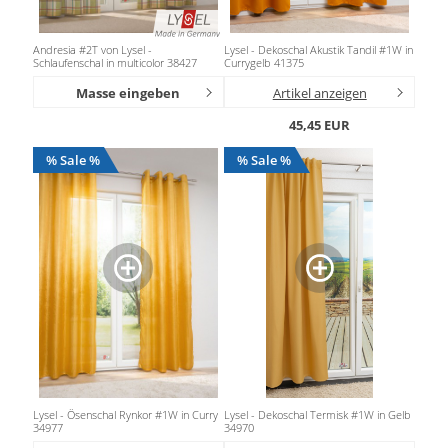
Andresia #2T von Lysel -
Lysel - Dekoschal Akustik Tandil #1W in
Schlaufenschal in multicolor 38427
Currygelb 41375
Masse eingeben
Artikel anzeigen
45,45 EUR
% Sale %
% Sale %
Lysel - Ösenschal Rynkor #1W in Curry
Lysel - Dekoschal Termisk #1W in Gelb
34977
34970