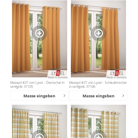
Mazapil #2T von Lysel - Ösenschal in
Mazapil #2T von Lysel - Schlaufenschal
senfgelb 37105
in senfgelb 37106
Masse eingeben
Masse eingeben