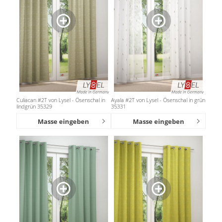
Culiacan #2T von Lysel - Ösenschal in
Ayala #2T von Lysel - Ösenschal in grün
lindgrün 35329
35331
Masse eingeben
Masse eingeben