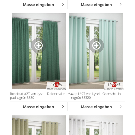
Masse eingeben
Masse eingeben
Rosebud #2T von Lysel - Dekoschal in
Mazapil #2T von Lysel - Ösenschal in
patinagrün 35301
mintgrün 35320
Masse eingeben
Masse eingeben