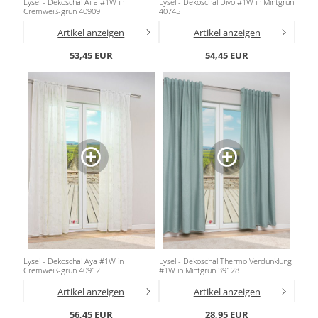
Lysel - Dekoschal Aira #1W in
Lysel - Dekoschal Divo #1W in Mintgrün
Gardinenstange
Cremweiß-grün 40909
40745
Artikel anzeigen
Artikel anzeigen
Stoffe
53,45 EUR
54,45 EUR
Panneaux
Lysel - Dekoschal Aya #1W in
Lysel - Dekoschal Thermo Verdunklung
Cremweiß-grün 40912
#1W in Mintgrün 39128
Artikel anzeigen
Artikel anzeigen
56,45 EUR
28,95 EUR