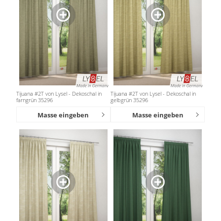
Tijuana #2T von Lysel - Dekoschal in
Tijuana #2T von Lysel - Dekoschal in
farngrün 35296
gelbgrün 35296
Masse eingeben
Masse eingeben