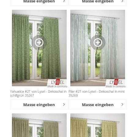
Masse eingeben
Masse eingeben
Yahualica #2T von Lysel - Dekoschal in
Pilar #2T von Lysel - Dekoschal in mint
schilfgrün 35267
35269
Masse eingeben
Masse eingeben