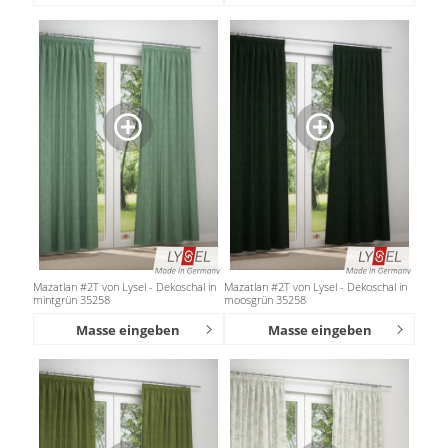
Mazatlan #2T von Lysel - Dekoschal in
Mazatlan #2T von Lysel - Dekoschal in
mintgrün 35258
moosgrün 35258
Masse eingeben
Masse eingeben