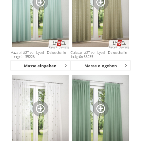
Mazapil #2T von Lysel - Dekoschal in
Culiacan #2T von Lysel - Dekoschal in
mintgrün 35226
lindgrün 35235
Masse eingeben
Masse eingeben