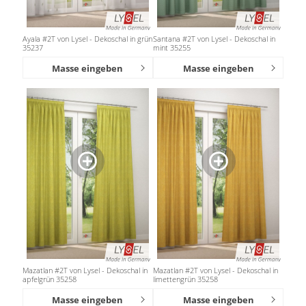
Ayala #2T von Lysel - Dekoschal in grün
Santana #2T von Lysel - Dekoschal in
35237
mint 35255
Masse eingeben
Masse eingeben
Mazatlan #2T von Lysel - Dekoschal in
Mazatlan #2T von Lysel - Dekoschal in
apfelgrün 35258
limettengrün 35258
Masse eingeben
Masse eingeben