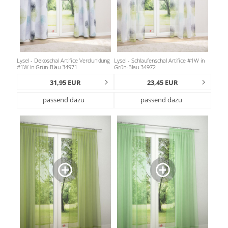
Lysel - Dekoschal Artifice Verdunklung
Lysel - Schlaufenschal Artifice #1W in
#1W in Grün-Blau 34971
Grün-Blau 34972
31,95 EUR
23,45 EUR
passend dazu
passend dazu