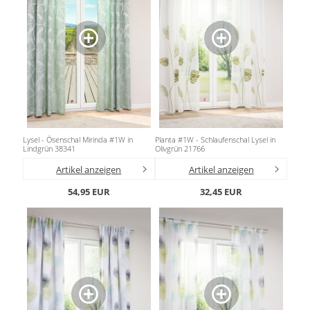
Lysel - Ösenschal Mirinda #1W in
Planta #1W - Schlaufenschal Lysel in
Lindgrün 38341
Olivgrün 21766
Artikel anzeigen
Artikel anzeigen
54,95 EUR
32,45 EUR