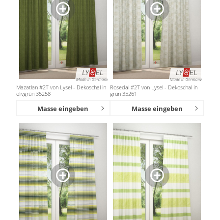
Mazatlan #2T von Lysel - Dekoschal in
Rosedal #2T von Lysel - Dekoschal in
olivgrün 35258
grün 35261
Masse eingeben
Masse eingeben