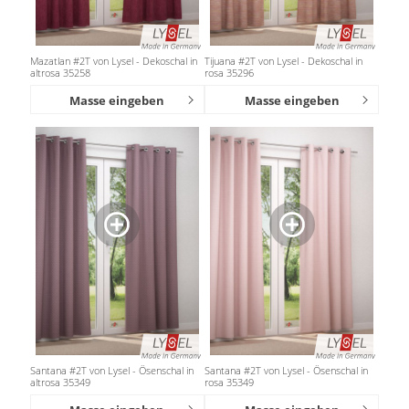
Mazatlan #2T von Lysel - Dekoschal in
Tijuana #2T von Lysel - Dekoschal in
altrosa 35258
rosa 35296
Masse eingeben
Masse eingeben
Santana #2T von Lysel - Ösenschal in
Santana #2T von Lysel - Ösenschal in
altrosa 35349
rosa 35349