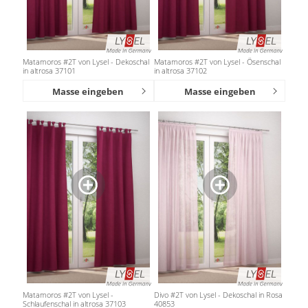
Matamoros #2T von Lysel - Dekoschal
Matamoros #2T von Lysel - Ösenschal
in altrosa 37101
in altrosa 37102
Masse eingeben
Masse eingeben
Matamoros #2T von Lysel -
Divo #2T von Lysel - Dekoschal in Rosa
Schlaufenschal in altrosa 37103
40853