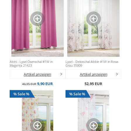
Abini - Lysel Ösenschal #1W in
Lysel - Dekoschal Abbie #1W in Rosa-
Magenta 21423
Grau 35909
Artikel anzeigen
Artikel anzeigen
9,90 EUR
52,95 EUR
46,35 EUR
% Sale %
% Sale %