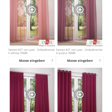
Santani #2T von Lysel - Schlaufenschal
Santani #2T von Lysel - Schlaufenschal
in altrosa 35686
in purpur 35686
Masse eingeben
Masse eingeben