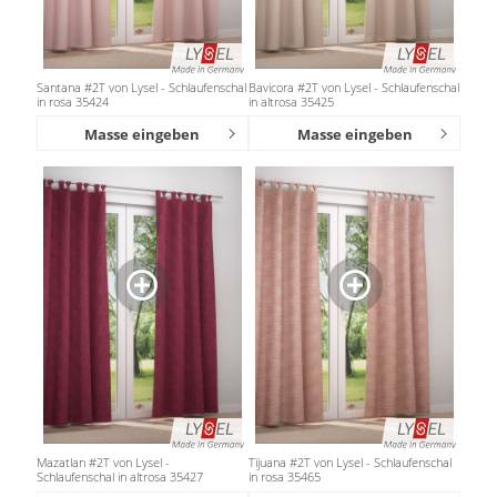
Santana #2T von Lysel - Schlaufenschal
Bavicora #2T von Lysel - Schlaufenschal
in rosa 35424
in altrosa 35425
Masse eingeben
Masse eingeben
Mazatlan #2T von Lysel -
Tijuana #2T von Lysel - Schlaufenschal
Schlaufenschal in altrosa 35427
in rosa 35465