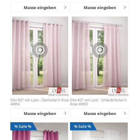
Masse eingeben
Masse eingeben
Divo #2T von Lysel - Ösenschal in Rosa
Divo #2T von Lysel - Schlaufenschal in
40854
Rosa 40855
Masse eingeben
Masse eingeben
% Sale %
% Sale %