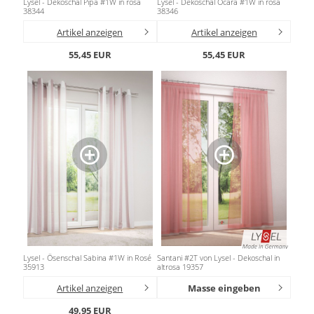
Lysel - Dekoschal Pipa #1W in rosa
Lysel - Dekoschal Ocara #1W in rosa
Gardinenstange
38344
38346
Artikel anzeigen
Artikel anzeigen
Stoffe
55,45 EUR
55,45 EUR
Panneaux
Lysel - Ösenschal Sabina #1W in Rosé
Santani #2T von Lysel - Dekoschal in
35913
altrosa 19357
Artikel anzeigen
Masse eingeben
49,95 EUR