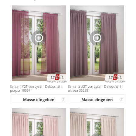
Santani #2T von Lysel - Dekoschal in
Santana #2T von Lysel - Dekoschal in
purpur 19357
altrosa 35255
Masse eingeben
Masse eingeben