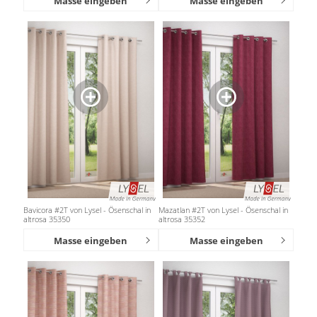
Masse eingeben
Masse eingeben
Bavicora #2T von Lysel - Ösenschal in
Mazatlan #2T von Lysel - Ösenschal in
altrosa 35350
altrosa 35352
Masse eingeben
Masse eingeben