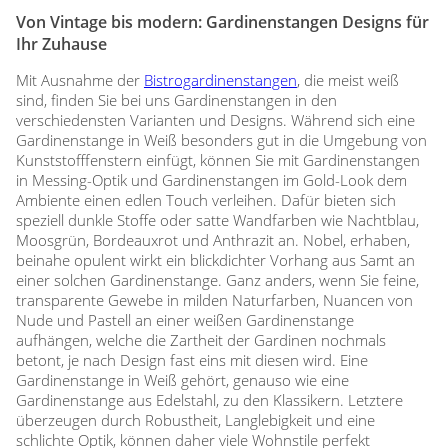
Von Vintage bis modern: Gardinenstangen Designs für
Ihr Zuhause
Mit Ausnahme der
Bistrogardinenstangen
, die meist weiß
sind, finden Sie bei uns Gardinenstangen in den
verschiedensten Varianten und Designs. Während sich eine
Gardinenstange in Weiß besonders gut in die Umgebung von
Kunststofffenstern einfügt, können Sie mit Gardinenstangen
in Messing-Optik und Gardinenstangen im Gold-Look dem
Ambiente einen edlen Touch verleihen. Dafür bieten sich
speziell dunkle Stoffe oder satte Wandfarben wie Nachtblau,
Moosgrün, Bordeauxrot und Anthrazit an. Nobel, erhaben,
beinahe opulent wirkt ein blickdichter Vorhang aus Samt an
einer solchen Gardinenstange. Ganz anders, wenn Sie feine,
transparente Gewebe in milden Naturfarben, Nuancen von
Nude und Pastell an einer weißen Gardinenstange
aufhängen, welche die Zartheit der Gardinen nochmals
betont, je nach Design fast eins mit diesen wird. Eine
Gardinenstange in Weiß gehört, genauso wie eine
Gardinenstange aus Edelstahl, zu den Klassikern. Letztere
überzeugen durch Robustheit, Langlebigkeit und eine
schlichte Optik, können daher viele Wohnstile perfekt