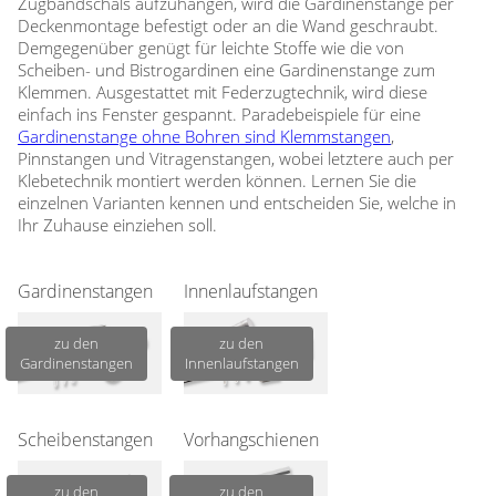
Zubehör / Ersatzteile
Zugbandschals aufzuhängen, wird die Gardinenstange per
günstige Plissees
Standard Flächengardinen
Deckenmontage befestigt oder an die Wand geschraubt.
Rollo Kinderzimmer
Lamellenvorhang
Scheibengardinen in Standard-
Plissee Modelle
Demgegenüber genügt für leichte Stoffe wie die von
Bambusrollo nach Maß
Größen
Plissee Befestigungen
Scheiben- und Bistrogardinen eine Gardinenstange zum
Jalousien
Lamellen nach Maß
Bambusrollo in Standardgröße
Klemmen. Ausgestattet mit Federzugtechnik, wird diese
Plissee Messanleitung
einfach ins Fenster gespannt. Paradebeispiele für eine
Fensterformen
Rollo Ersatzteile & Zubehör
Plissee Waschanleitung
Tischdecke
Jalousien nach Maß
Gardinenstange ohne Bohren sind Klemmstangen
,
Ausstattung / Details
Pinnstangen und Vitragenstangen, wobei letztere auch per
Zubehör / Ersatzteile
günstige Jalousien in
Individual Druck
Markisenstoff
Klebetechnik montiert werden können. Lernen Sie die
Standardgrößen
einzelnen Varianten kennen und entscheiden Sie, welche in
Messanleitung
Messanleitung
Ihr Zuhause einziehen soll.
Balkon Sichtschutz
Markisenstoffe nach Maß
Lamellen Ersatzteile & Zubehör
Befestigung
Sonnensegel
Balkonbespannung nach Maß
Gardinenstangen
Innenlaufstangen
Konfigurator
Gardinen
Outdoor-Plissees
zu den
zu den
Konfigurator
Gardinenstangen
Innenlaufstangen
Kissen
Schlaufenschals
Messanleitung
Vorhangschals
Fensterbilder
Kissen
Ösenschals
Scheibenstangen
Vorhangschienen
Fliegengitter
zu den
zu den