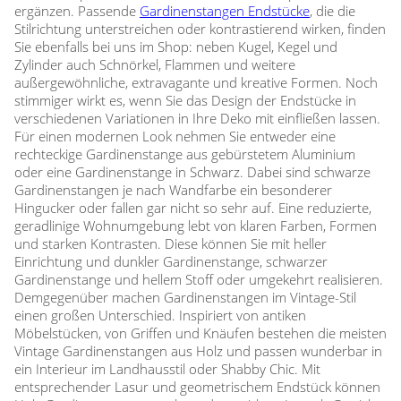
ergänzen. Passende
Gardinenstangen Endstücke
, die die
Stilrichtung unterstreichen oder kontrastierend wirken, finden
Sie ebenfalls bei uns im Shop: neben Kugel, Kegel und
Zylinder auch Schnörkel, Flammen und weitere
außergewöhnliche, extravagante und kreative Formen. Noch
stimmiger wirkt es, wenn Sie das Design der Endstücke in
verschiedenen Variationen in Ihre Deko mit einfließen lassen.
Für einen modernen Look nehmen Sie entweder eine
rechteckige Gardinenstange aus gebürstetem Aluminium
oder eine Gardinenstange in Schwarz. Dabei sind schwarze
Gardinenstangen je nach Wandfarbe ein besonderer
Hingucker oder fallen gar nicht so sehr auf. Eine reduzierte,
geradlinige Wohnumgebung lebt von klaren Farben, Formen
und starken Kontrasten. Diese können Sie mit heller
Einrichtung und dunkler Gardinenstange, schwarzer
Gardinenstange und hellem Stoff oder umgekehrt realisieren.
Demgegenüber machen Gardinenstangen im Vintage-Stil
einen großen Unterschied. Inspiriert von antiken
Möbelstücken, von Griffen und Knäufen bestehen die meisten
Vintage Gardinenstangen aus Holz und passen wunderbar in
ein Interieur im Landhausstil oder Shabby Chic. Mit
entsprechender Lasur und geometrischem Endstück können