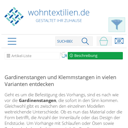
wohntextilien.de
GESTALTET IHR ZUHAUSE
FILTER
PRODUKTE
schließen
Beschreibung
Artikel-Liste
Plissee
Rollo
Plissee nach Maß
Gardinenstangen und Klemmstangen in vielen
Varianten entdecken
Faltstores in Standardgrößen
Dachfenster Rollo
Rollos nach Maß
Wabenplissees
Geht es um die Befestigung des Vorhangs, sind es nach wie
Rollos in Standardgrößen
Verdunklungsplissees
Raffrollo
vor die
Gardinenstangen
, die sofort in den Sinn kommen.
Thermo Rollo
Gleichwohl gibt es zwischen den einzelnen Modellen
Sonnenschutzplissees
weitreichende Unterschiede. Ob es nun das Material oder die
Doppelrollo
Flächenvorhang
Raffrollo Maß
Outdoor-Plissees
Form betrifft, die Anzahl der Innenläufe oder das Design der
Klemmrollo
Faltrollo / Raffgardinen
gemusterte Plissees
Endstücke. Um Vorhänge mit Schlaufen oder Ösen sowie
Scheibengardinen
Flächenvorhang nach Maß
Rollos günstig