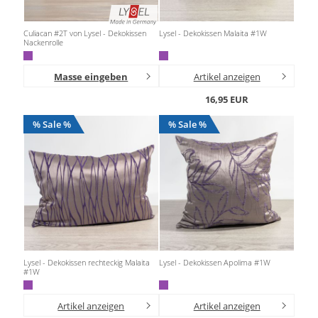
Culiacan #2T von Lysel - Dekokissen
Lysel - Dekokissen Malaita #1W
Nackenrolle
Masse eingeben
Artikel anzeigen
16,95 EUR
% Sale %
% Sale %
Lysel - Dekokissen rechteckig Malaita
Lysel - Dekokissen Apolima #1W
#1W
Artikel anzeigen
Artikel anzeigen