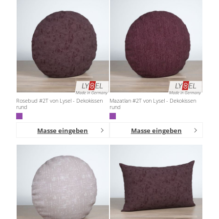
Gardinenstange
Stoffe
Panneaux
Rosebud #2T von Lysel - Dekokissen
Mazatlan #2T von Lysel - Dekokissen
rund
rund
Masse eingeben
Masse eingeben