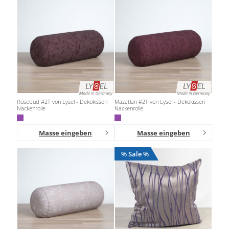
Rosebud #2T von Lysel - Dekokissen
Mazatlan #2T von Lysel - Dekokissen
Nackenrolle
Nackenrolle
Masse eingeben
Masse eingeben
% Sale %