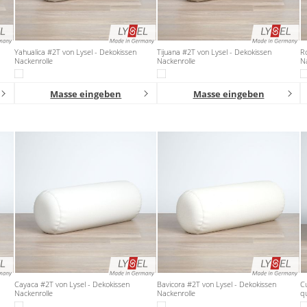
Yahualica #2T von Lysel - Dekokissen
Tijuana #2T von Lysel - Dekokissen
R
Nackenrolle
Nackenrolle
Na
Masse eingeben
Masse eingeben
Cayaca #2T von Lysel - Dekokissen
Bavicora #2T von Lysel - Dekokissen
Cu
Nackenrolle
Nackenrolle
q