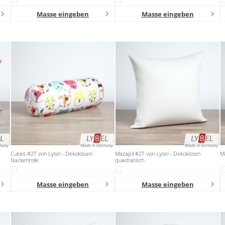
Masse eingeben
Masse eingeben
Cuties #2T von Lysel - Dekokissen
Mazapil #2T von Lysel - Dekokissen
Ma
Nackenrolle
quadratisch
Masse eingeben
Masse eingeben