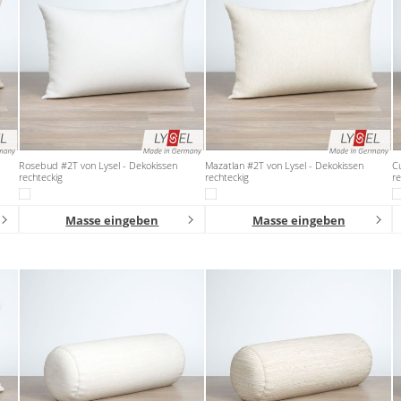
Rosebud #2T von Lysel - Dekokissen
Mazatlan #2T von Lysel - Dekokissen
Cu
rechteckig
rechteckig
re
Masse eingeben
Masse eingeben