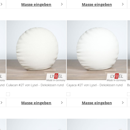
Masse eingeben
Masse eingeben
rund
Culiacan #2T von Lysel - Dekokissen rund
Cayaca #2T von Lysel - Dekokissen rund
Ba
Masse eingeben
Masse eingeben