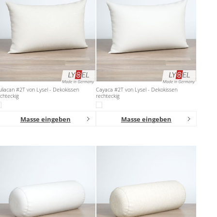
liacan #2T von Lysel - Dekokissen
Cayaca #2T von Lysel - Dekokissen
chteckig
rechteckig
Masse eingeben
Masse eingeben