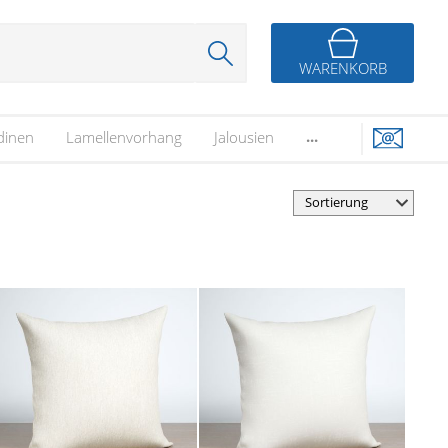
WARENKORB
...
dinen
Lamellenvorhang
Jalousien