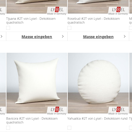
Tijuana #2T von Lysel - Dekokissen
Rosebud #2T von Lysel - Dekokissen
Ma
quadratisch
quadratisch
q
Masse eingeben
Masse eingeben
Bavicora #2T von Lysel - Dekokissen
Yahualica #2T von Lysel - Dekokissen rund
Ti
quadratisch