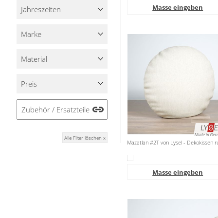
Masse eingeben
Stoffe
Jahreszeiten
Panneaux
Marke
Material
Preis
Zubehör / Ersatzteile
Alle Filter löschen x
Mazatlan #2T von Lysel - Dekokissen 
Masse eingeben