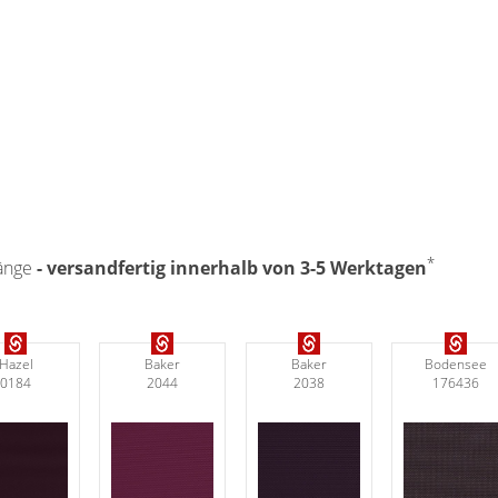
*
hänge
- versandfertig innerhalb von 3-5 Werktagen
Hazel
Baker
Baker
Bodensee
0184
2044
2038
176436