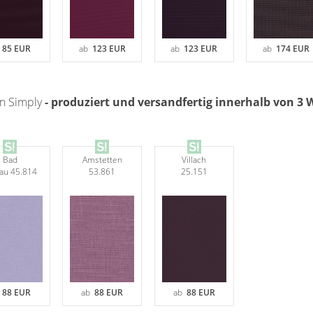
b
85 EUR
ab
123 EUR
ab
123 EUR
ab
174 EUR
n Simply
- produziert und versandfertig innerhalb von 3
Bad
Amstetten
Villach
au 45.814
53.861
25.151
b
88 EUR
ab
88 EUR
ab
88 EUR