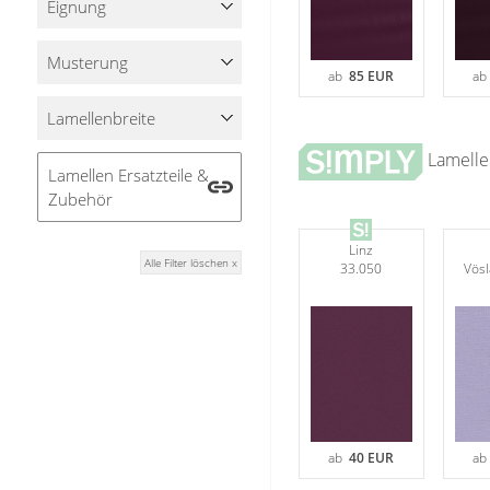
Eignung
Stoffe
Musterung
Panneaux
ab
85 EUR
a
Lamellenbreite
Lamelle
Lamellen Ersatzteile &
Zubehör
Linz
Alle Filter löschen x
33.050
Vösl
ab
40 EUR
a