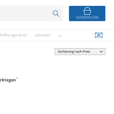
WARENKORB
...
cheibengardinen
Jalousien
*
erktagen