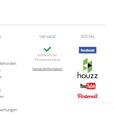
S
Versand
SOCIAL
Kostenloser
Musterversand
 Behörden
Versandinformation
m
z
n
en
ewertungen