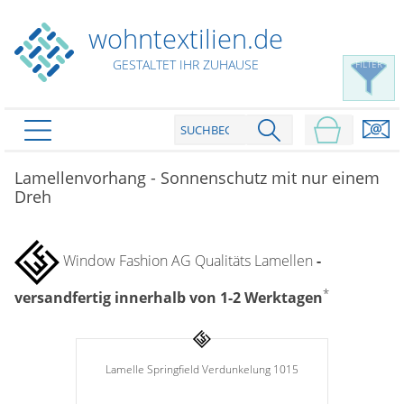
wohntextilien.de
GESTALTET IHR ZUHAUSE
FILTER
PRODUKTE
schließen
Lamellenvorhang - Sonnenschutz mit nur einem
Dreh
Plissee
Rollo
Plissee nach Maß
Window Fashion AG Qualitäts Lamellen
-
Faltstores in Standardgrößen
Dachfenster Rollo
Rollos nach Maß
Wabenplissees
*
versandfertig innerhalb von 1-2 Werktagen
Rollos in Standardgrößen
Verdunklungsplissees
Raffrollo
Thermo Rollo
Sonnenschutzplissees
Doppelrollo
Flächenvorhang
Raffrollo Maß
Outdoor-Plissees
Lamelle Springfield Verdunkelung 1015
Klemmrollo
Faltrollo / Raffgardinen
gemusterte Plissees
Scheibengardinen
Flächenvorhang nach Maß
Rollos günstig