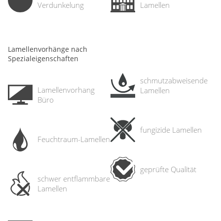
Verdunkelung
Lamellen
Lamellenvorhänge nach
Spezialeigenschaften
schmutz­abweisende
Lamellenvorhang
Lamellen
Büro
fungizide Lamellen
Feuchtraum-Lamellen
geprüfte Qualität
schwer entflammbare
Lamellen