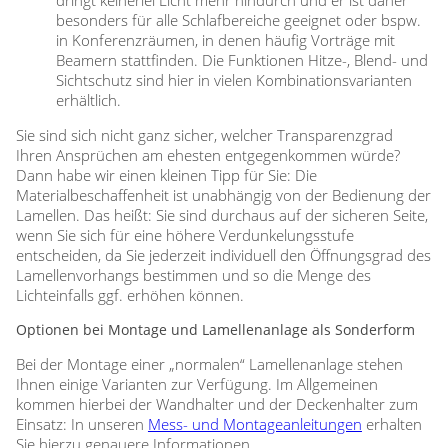
dringt keinerlei Licht mehr hindurch und er ist daher
besonders für alle Schlafbereiche geeignet oder bspw.
in Konferenzräumen, in denen häufig Vorträge mit
Beamern stattfinden. Die Funktionen Hitze-, Blend- und
Sichtschutz sind hier in vielen Kombinationsvarianten
erhältlich.
Sie sind sich nicht ganz sicher, welcher Transparenzgrad
Ihren Ansprüchen am ehesten entgegenkommen würde?
Dann habe wir einen kleinen Tipp für Sie: Die
Materialbeschaffenheit ist unabhängig von der Bedienung der
Lamellen. Das heißt: Sie sind durchaus auf der sicheren Seite,
wenn Sie sich für eine höhere Verdunkelungsstufe
entscheiden, da Sie jederzeit individuell den Öffnungsgrad des
Lamellenvorhangs bestimmen und so die Menge des
Lichteinfalls ggf. erhöhen können.
Optionen bei Montage und Lamellenanlage als Sonderform
Bei der Montage einer „normalen“ Lamellenanlage stehen
Ihnen einige Varianten zur Verfügung. Im Allgemeinen
kommen hierbei der Wandhalter und der Deckenhalter zum
Einsatz: In unseren
Mess- und Montageanleitungen
erhalten
Sie hierzu genauere Informationen.