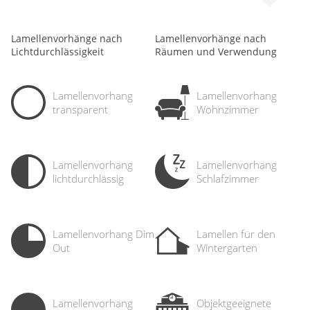
Lamellenvorhänge nach
Lamellenvorhänge nach
Lichtdurchlässigkeit
Räumen und Verwendung
Lamellenvorhang
Lamellenvorhang
transparent
Wohnzimmer
Lamellenvorhang
Lamellenvorhang
lichtdurch­lässig
Schlafzimmer
Lamellenvorhang Dim
Lamellen für den
Out
Wintergarten
Lamellenvorhang
Objekt­geeignete