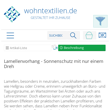
wohntextilien.de
GESTALTET IHR ZUHAUSE
FILTER
PRODUKTE
schließen
Beschreibung
Artikel-Liste
Plissee
Lamellenvorhang - Sonnenschutz mit nur einem
Rollo
Plissee nach Maß
Dreh
Faltstores in Standardgrößen
Dachfenster Rollo
Rollos nach Maß
Wabenplissees
Lamellen, besonders in neutralen, zurückhaltenden Farben
Rollos in Standardgrößen
Verdunklungsplissees
wie Hellgrau oder Creme, erinnern unweigerlich an Büro- und
Raffrollo
Thermo Rollo
Tagungsräume, an Wartezimmer bei Ärzten oder auch ans
Sonnenschutzplissees
Lehrerzimmer. Doch ebenso kann unser Zuhause von den
Doppelrollo
Flächenvorhang
Raffrollo Maß
Outdoor-Plissees
positiven Effekten der praktischen Lamellen profitieren, und
Klemmrollo
Faltrollo / Raffgardinen
gemusterte Plissees
Sie werden sehen, dass Lamellen neben ihrer Funktionalität
Scheibengardinen
Flächenvorhang nach Maß
Rollos günstig