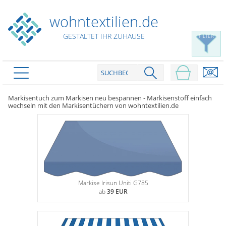
wohntextilien.de
GESTALTET IHR ZUHAUSE
FILTER
PRODUKTE
schließen
Markisentuch zum Markisen neu bespannen - Markisenstoff einfach
wechseln mit den Markisentüchern von wohntextilien.de
Plissee
Rollo
Plissee nach Maß
Faltstores in Standardgrößen
Dachfenster Rollo
Rollos nach Maß
Wabenplissees
Rollos in Standardgrößen
Verdunklungsplissees
Raffrollo
Markise Irisun Uniti G785
Thermo Rollo
Sonnenschutzplissees
ab
39 EUR
Doppelrollo
Flächenvorhang
Raffrollo Maß
Outdoor-Plissees
Klemmrollo
Faltrollo / Raffgardinen
gemusterte Plissees
Scheibengardinen
Flächenvorhang nach Maß
Rollos günstig