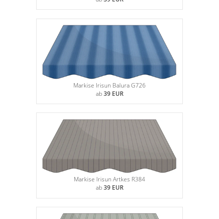
Markise Irisun Balura G726
ab
39 EUR
Markise Irisun Artkes R384
ab
39 EUR