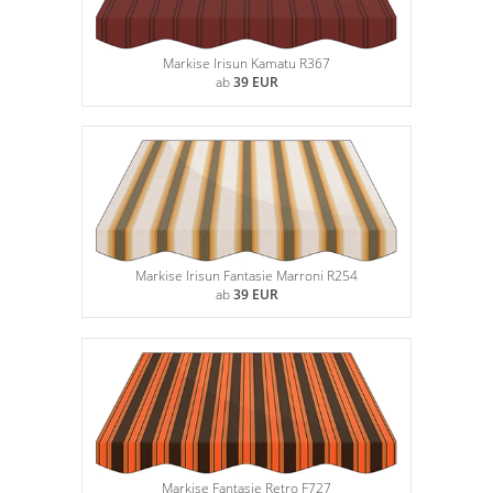
Markise Irisun Kamatu R367
ab
39 EUR
Markise Irisun Fantasie Marroni R254
ab
39 EUR
Markise Fantasie Retro F727