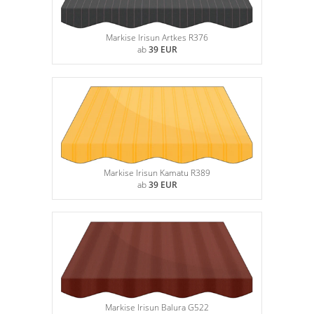
Markise Irisun Artkes R376
ab
39 EUR
Markise Irisun Kamatu R389
ab
39 EUR
Markise Irisun Balura G522