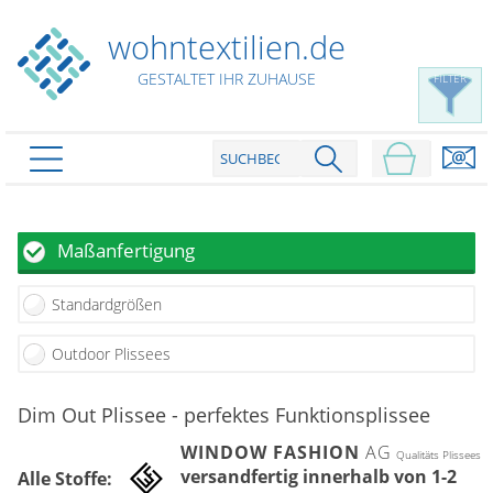
wohntextilien.de
GESTALTET IHR ZUHAUSE
FILTER
PRODUKTE
schließen
Plissee
Maßanfertigung
Rollo
Plissee nach Maß
Standardgrößen
Faltstores in Standardgrößen
Dachfenster Rollo
Rollos nach Maß
Wabenplissees
Outdoor Plissees
Rollos in Standardgrößen
Verdunklungsplissees
Raffrollo
Thermo Rollo
Dim Out Plissee - perfektes Funktionsplissee
Sonnenschutzplissees
Doppelrollo
Flächenvorhang
Raffrollo Maß
Outdoor-Plissees
WINDOW FASHION
AG
Qualitäts Plissees
Klemmrollo
Faltrollo / Raffgardinen
gemusterte Plissees
versandfertig innerhalb von 1-2
Alle Stoffe:
Scheibengardinen
Flächenvorhang nach Maß
Rollos günstig