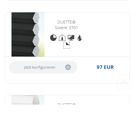
DUETTE®
Sovere 3701
97 EUR
Jetzt konfigurieren
DUETTE®
Zimone 3821