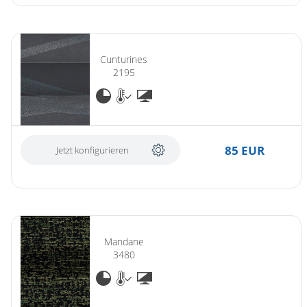
Cunturines
2195
85 EUR
Jetzt konfigurieren
Mandane
3480