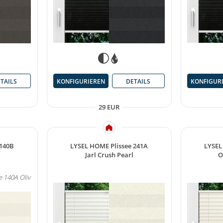
TAILS
KONFIGURIEREN
DETAILS
KONFIGUR
29 EUR
 140B
LYSEL HOME Plissee 241A
LYSEL
l
Jarl Crush Pearl
O
e 140A Oliv