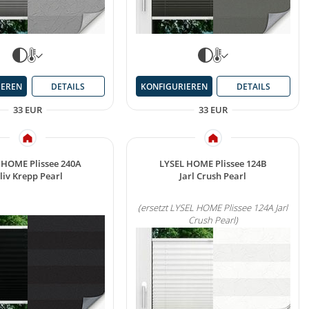
IEREN
DETAILS
KONFIGURIEREN
DETAILS
33 EUR
33 EUR
 HOME Plissee 240A
LYSEL HOME Plissee 124B
liv Krepp Pearl
Jarl Crush Pearl
(ersetzt LYSEL HOME Plissee 124A Jarl
Crush Pearl)