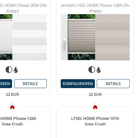
SEL HOME Plissee 205A Oliv
(ersetzt LYSEL HOME Plissee 128A Oliv
Krepp)
Krepp)
IEREN
DETAILS
KONFIGURIEREN
DETAILS
22 EUR
22 EUR
 HOME Plissee 126A
LYSEL HOME Plissee 107A
Svea Crush
Svea Crush