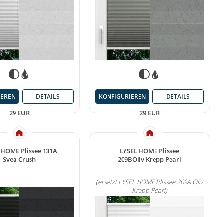
IEREN
DETAILS
KONFIGURIEREN
DETAILS
29 EUR
29 EUR
 HOME Plissee 131A
LYSEL HOME Plissee
Svea Crush
209BOliv Krepp Pearl
(ersetzt LYSEL HOME Plissee 209A Oliv
Krepp Pearl)