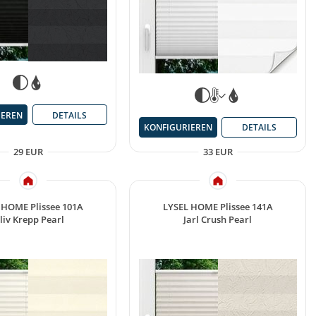
IEREN
DETAILS
KONFIGURIEREN
DETAILS
29 EUR
33 EUR
 HOME Plissee 101A
LYSEL HOME Plissee 141A
liv Krepp Pearl
Jarl Crush Pearl