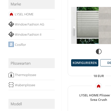
Marke
Stoffe
LYSEL HOME
Panneaux
Window Fashion AG
Window Fashion II
Cosiflor
Plisseearten
KONFIGURIEREN
DE
Thermoplissee
18 EUR
Wabenplissee
LYSEL HOME Plissee
Svea Crush
Modell