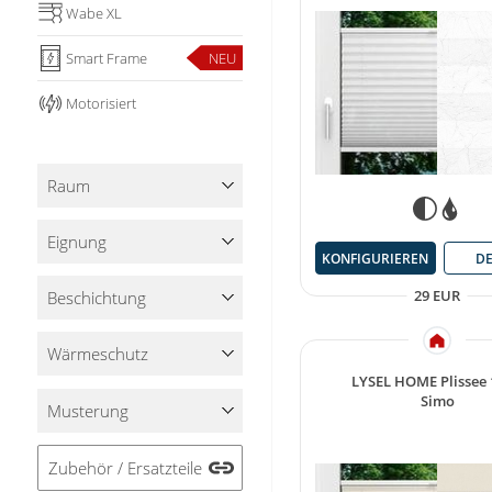
Wabe XL
Smart Frame
NEU
Motorisiert
Raum
Eignung
KONFIGURIEREN
DE
Beschichtung
29 EUR
Wärmeschutz
LYSEL HOME Plissee
Simo
Musterung
Zubehör / Ersatzteile