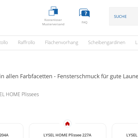
Kostenloser
FAQ
Musterversand
ollo
Raffrollo
Flächenvorhang
Scheibengardinen
L
 in allen Farbfacetten - Fensterschmuck für gute Lau
EL HOME Plissees
 204A
LYSEL HOME Plissee 227A
LYSEL