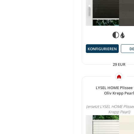
KONFIGURIEREN
DE
29 EUR
LYSEL HOME Plissee
Oliv Krepp Pear
(ersetzt LYSEL HOME Plisse
Krepp Pearl)