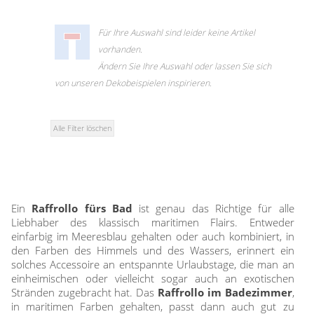
Zubehör / Ersatzteile
günstige Plissees
Standard Flächengardinen
Rollo Kinderzimmer
Lamellenvorhang
Scheibengardinen in Standard-
Plissee Modelle
Für Ihre Auswahl sind leider keine Artikel
Bambusrollo nach Maß
Größen
Plissee Befestigungen
vorhanden.
Jalousien
Lamellen nach Maß
Bambusrollo in Standardgröße
Plissee Messanleitung
Ändern Sie Ihre Auswahl oder lassen Sie sich
Fensterformen
Rollo Ersatzteile & Zubehör
Plissee Waschanleitung
Tischdecke
von unseren Dekobeispielen inspirieren.
Jalousien nach Maß
Ausstattung / Details
Zubehör / Ersatzteile
günstige Jalousien in
Individual Druck
Markisenstoff
Standardgrößen
Alle Filter löschen
Messanleitung
Messanleitung
Balkon Sichtschutz
Markisenstoffe nach Maß
Lamellen Ersatzteile & Zubehör
Befestigung
Sonnensegel
Balkonbespannung nach Maß
Konfigurator
Gardinen
Outdoor-Plissees
Ein
Raffrollo fürs Bad
ist genau das Richtige für alle
Liebhaber des klassisch maritimen Flairs. Entweder
Konfigurator
Kissen
Schlaufenschals
einfarbig im Meeresblau gehalten oder auch kombiniert, in
Messanleitung
den Farben des Himmels und des Wassers, erinnert ein
Vorhangschals
Fensterbilder
solches Accessoire an entspannte Urlaubstage, die man an
Kissen
Ösenschals
einheimischen oder vielleicht sogar auch an exotischen
Stränden zugebracht hat. Das
Raffrollo im Badezimmer
,
Fliegengitter
in maritimen Farben gehalten, passt dann auch gut zu