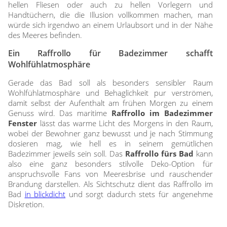
hellen Fliesen oder auch zu hellen Vorlegern und
Gardinenstange
Handtüchern, die die Illusion vollkommen machen, man
würde sich irgendwo an einem Urlaubsort und in der Nähe
Stoffe
des Meeres befinden.
Panneaux
Ein Raffrollo für Badezimmer schafft
Wohlfühlatmosphäre
Gerade das Bad soll als besonders sensibler Raum
Wohlfühlatmosphäre und Behaglichkeit pur verströmen,
damit selbst der Aufenthalt am frühen Morgen zu einem
Genuss wird. Das maritime
Raffrollo im Badezimmer
Fenster
lässt das warme Licht des Morgens in den Raum,
wobei der Bewohner ganz bewusst und je nach Stimmung
dosieren mag, wie hell es in seinem gemütlichen
Badezimmer jeweils sein soll. Das
Raffrollo fürs Bad
kann
also eine ganz besonders stilvolle Deko-Option für
anspruchsvolle Fans von Meeresbrise und rauschender
Brandung darstellen. Als Sichtschutz dient das Raffrollo im
Bad
in blickdicht
und sorgt dadurch stets für angenehme
Diskretion.